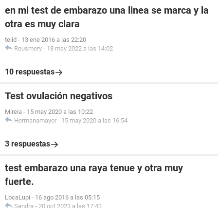
en mi test de embarazo una linea se marca y la
otra es muy clara
telid
-
13 ene 2016 a las 22:20
Rousmery
-
18 may 2022 a las 14:02
10 respuestas
Test ovulación negativos
Mireia
-
15 may 2020 a las 10:22
Hermanamayor
-
15 may 2020 a las 16:54
3 respuestas
test embarazo una raya tenue y otra muy
fuerte.
LocaLupi
-
16 ago 2016 a las 05:15
Sandra
-
20 oct 2023 a las 17:43