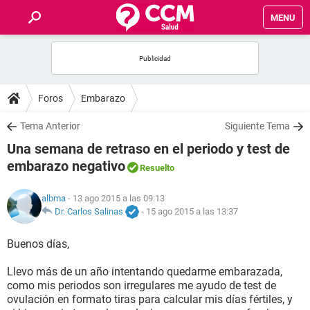
MENU
INICIO
FOROS
Foros
Embarazo
SALUD
Tema Anterior
Siguiente Tema
Una semana de retraso en el periodo y test de
FAMILIA
embarazo negativo
Resuelto
NUTRICIÓN
albma
- 13 ago 2015 a las 09:13
Dr. Carlos Salinas
-
15 ago 2015 a las 13:37
BIENESTAR
Buenos días,
SEXUALIDAD
Llevo más de un año intentando quedarme embarazada,
como mis periodos son irregulares me ayudo de test de
ovulación en formato tiras para calcular mis días fértiles, y
GLOSARIO