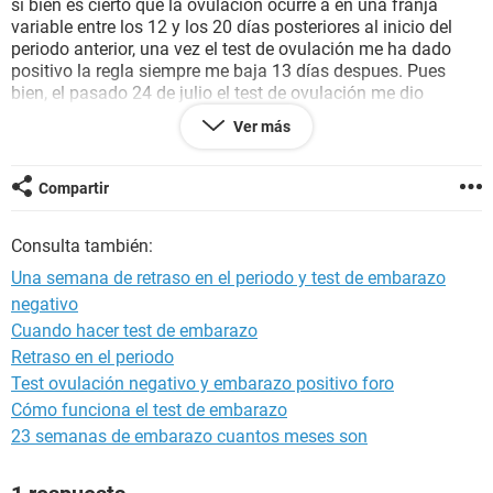
si bien es cierto que la ovulacion ocurre a en una franja
variable entre los 12 y los 20 días posteriores al inicio del
periodo anterior, una vez el test de ovulación me ha dado
positivo la regla siempre me baja 13 días despues. Pues
bien, el pasado 24 de julio el test de ovulación me dio
positivo y aun no me ha bajado el periodo y he relizado un
Ver más
par de test de embarazo de alta sensibilidad y me salen
negativas. ¿Podrían indicarme si es posible que esté
embarazada y que el test no lo detecte aunque hayan
Compartir
pasado ya 3 semanas desde el periodo de ovulación (una
semana de retraso en el periodo)? ¿es normal que esto
Consulta también:
ocurra?
Una semana de retraso en el periodo y test de embarazo
Muchas gracias por su ayuda
negativo
Cuando hacer test de embarazo
Retraso en el periodo
Test ovulación negativo y embarazo positivo foro
Cómo funciona el test de embarazo
23 semanas de embarazo cuantos meses son