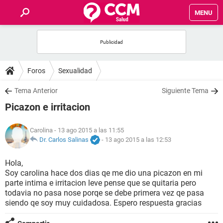
MENU
INICIO
FOROS
Foros
Sexualidad
SALUD
Tema Anterior
Siguiente Tema
Picazon e irritacion
FAMILIA
Carolina
- 13 ago 2015 a las 11:55
NUTRICIÓN
Dr. Carlos Salinas
-
13 ago 2015 a las 12:53
Hola,
BIENESTAR
Soy carolina hace dos dias qe me dio una picazon en mi
parte intima e irritacion leve pense que se quitaria pero
SEXUALIDAD
todavia no pasa nose porqe se debe primera vez qe pasa
siendo qe soy muy cuidadosa. Espero respuesta gracias
GLOSARIO