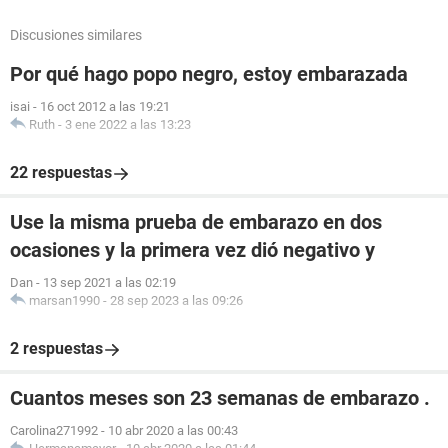
Discusiones similares
Por qué hago popo negro, estoy embarazada
isai
-
16 oct 2012 a las 19:21
Ruth
-
3 ene 2022 a las 13:23
22 respuestas
Use la misma prueba de embarazo en dos
ocasiones y la primera vez dió negativo y
Dan
-
13 sep 2021 a las 02:19
marsan1990
-
28 sep 2023 a las 09:26
2 respuestas
Cuantos meses son 23 semanas de embarazo .
Carolina271992
-
10 abr 2020 a las 00:43