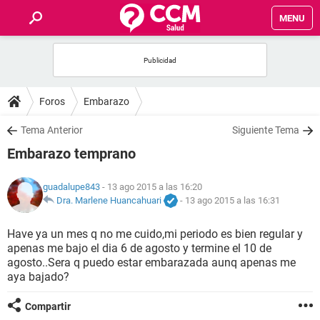
MENU
INICIO
FOROS
Foros
Embarazo
SALUD
Tema Anterior
Siguiente Tema
Embarazo temprano
FAMILIA
guadalupe843
- 13 ago 2015 a las 16:20
NUTRICIÓN
Dra. Marlene Huancahuari
-
13 ago 2015 a las 16:31
Have ya un mes q no me cuido,mi periodo es bien regular y
BIENESTAR
apenas me bajo el dia 6 de agosto y termine el 10 de
agosto..Sera q puedo estar embarazada aunq apenas me
SEXUALIDAD
aya bajado?
Compartir
GLOSARIO