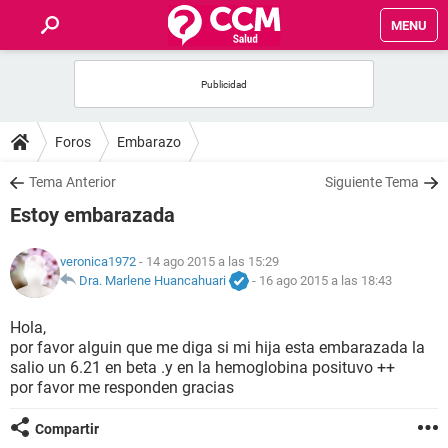
MENU
INICIO
FOROS
Foros
Embarazo
SALUD
Tema Anterior
Siguiente Tema
Estoy embarazada
FAMILIA
veronica1972
- 14 ago 2015 a las 15:29
NUTRICIÓN
Dra. Marlene Huancahuari
-
16 ago 2015 a las 18:43
Hola,
BIENESTAR
por favor alguin que me diga si mi hija esta embarazada la
salio un 6.21 en beta .y en la hemoglobina posituvo ++
SEXUALIDAD
por favor me responden gracias
Compartir
GLOSARIO