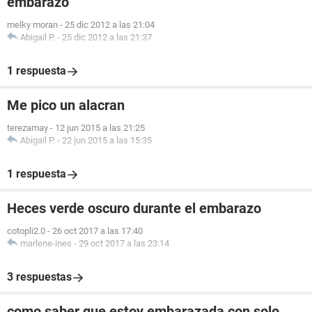
embarazo
melky moran
-
25 dic 2012 a las 21:04
Abigail P.
-
25 dic 2012 a las 21:37
1 respuesta
Me pico un alacran
terezamay
-
12 jun 2015 a las 21:25
Abigail P.
-
22 jun 2015 a las 15:35
1 respuesta
Heces verde oscuro durante el embarazo
cotopli2.0
-
26 oct 2017 a las 17:40
marlene-ines
-
29 oct 2017 a las 23:14
3 respuestas
como saber que estoy embarazada con solo