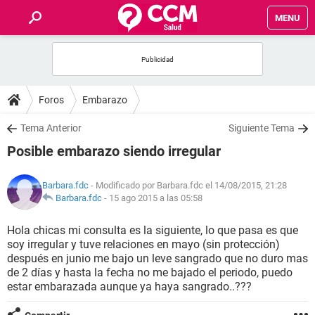
MENU
INICIO
FOROS
Foros
Embarazo
SALUD
Tema Anterior
Siguiente Tema
Posible embarazo siendo irregular
FAMILIA
Barbara.fdc
- Modificado por Barbara.fdc el 14/08/2015, 21:28
NUTRICIÓN
Barbara.fdc
-
15 ago 2015 a las 05:58
Hola chicas mi consulta es la siguiente, lo que pasa es que
BIENESTAR
soy irregular y tuve relaciones en mayo (sin protección)
después en junio me bajo un leve sangrado que no duro mas
SEXUALIDAD
de 2 días y hasta la fecha no me bajado el periodo, puedo
estar embarazada aunque ya haya sangrado..???
GLOSARIO