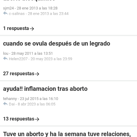
sjm24
-
28 ene 2013 a las 18:28
c-salinas
-
28 ene 2013 a las 23:44
1 respuesta
cuando se ovula después de un legrado
lou
-
28 may 2011 a las 13:51
Helen2207
-
20 may 2023 a las 23:59
27 respuestas
ayuda!! inflamacion tras aborto
tehanny
-
23 jul 2015 a las 16:10
Dai
-
8 abr 2023 a las 06:05
13 respuestas
Tuve un aborto y ha la semana tuve relaciones,