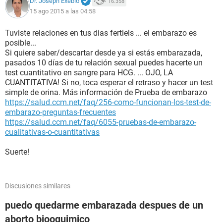
Dr. Joseph Exebio
16.358
15 ago 2015 a las 04:58
Tuviste relaciones en tus dias fertiels ... el embarazo es
posible...
Si quiere saber/descartar desde ya si estás embarazada,
pasados 10 días de tu relación sexual puedes hacerte un
test cuantitativo en sangre para HCG. ... OJO, LA
CUANTITATIVA! Si no, toca esperar el retraso y hacer un test
simple de orina. Más información de Prueba de embarazo
https://salud.ccm.net/faq/256-como-funcionan-los-test-de-
embarazo-preguntas-frecuentes
https://salud.ccm.net/faq/6055-pruebas-de-embarazo-
cualitativas-o-cuantitativas
Suerte!
Discusiones similares
puedo quedarme embarazada despues de un
aborto biooquimico