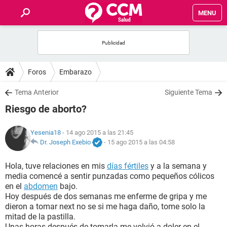
MENU
INICIO
FOROS
Foros
Embarazo
SALUD
Tema Anterior
Siguiente Tema
Riesgo de aborto?
FAMILIA
Yesenia18
- 14 ago 2015 a las 21:45
NUTRICIÓN
Dr. Joseph Exebio
-
15 ago 2015 a las 04:58
Hola, tuve relaciones en mis
días fértiles
y a la semana y
BIENESTAR
media comencé a sentir punzadas como pequeños cólicos
en el
abdomen
bajo.
SEXUALIDAD
Hoy después de dos semanas me enferme de gripa y me
dieron a tomar next no se si me haga daño, tome solo la
mitad de la pastilla.
GLOSARIO
Unas horas después de tomarla me volvió a doler en el