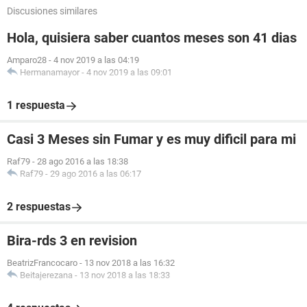
Discusiones similares
Hola, quisiera saber cuantos meses son 41 dias
Amparo28
-
4 nov 2019 a las 04:19
Hermanamayor
-
4 nov 2019 a las 09:01
1 respuesta
Casi 3 Meses sin Fumar y es muy dificil para mi
Raf79
-
28 ago 2016 a las 18:38
Raf79
-
29 ago 2016 a las 06:17
2 respuestas
Bira-rds 3 en revision
BeatrizFrancocaro
-
13 nov 2018 a las 16:32
Beitajerezana
-
13 nov 2018 a las 18:33