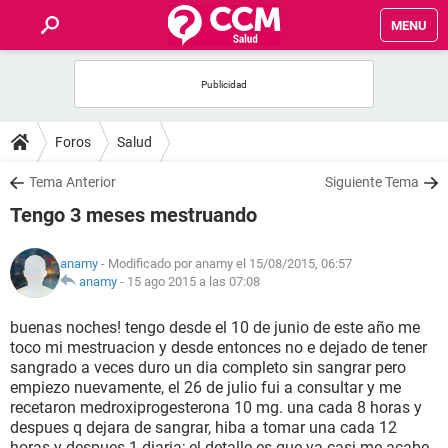
MENU
INICIO
FOROS
Foros
Salud
SALUD
Tema Anterior
Siguiente Tema
Tengo 3 meses mestruando
FAMILIA
anamy
- Modificado por anamy el 15/08/2015, 06:57
NUTRICIÓN
anamy
-
15 ago 2015 a las 07:08
buenas noches! tengo desde el 10 de junio de este año me
BIENESTAR
toco mi mestruacion y desde entonces no e dejado de tener
sangrado a veces duro un dia completo sin sangrar pero
SEXUALIDAD
empiezo nuevamente, el 26 de julio fui a consultar y me
recetaron medroxiprogesterona 10 mg. una cada 8 horas y
despues q dejara de sangrar, hiba a tomar una cada 12
GLOSARIO
horas y despues 1 diaria; el detalle es que ya casi me acabe