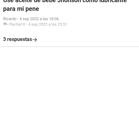
Use aceite de bebe Jhonson como lubricante
para mi pene
Ricardo
-
4 sep 2022 a las 18:06
Flecha10
-
4 sep 2022 a las 23:51
3 respuestas