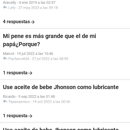
Aracelly
-
4 ene 2019 a las 02:57
Lety
-
27 may 2023 a las 09:18
4 respuestas
Mi pene es más grande que el de mi
papá¿Porque?
Maicol
-
19 jul 2022 a las 10:46
Pacheco604
-
27 jul 2022 a las 08:59
1 respuesta
Use aceite de bebe Jhonson como lubricante
Ricardo
-
5 sep 2022 a las 01:48
Tepasasnico
-
19 oct 2022 a las 00:36
1 respuesta