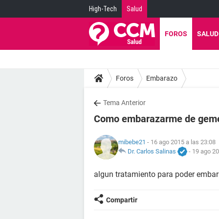
High-Tech
Salud
FOROS
SALUD
Foros
Embarazo
Tema Anterior
Como embarazarme de gem
mibebe21
- 16 ago 2015 a las 23:08
Dr. Carlos Salinas
-
19 ago 20
algun tratamiento para poder emba
Compartir