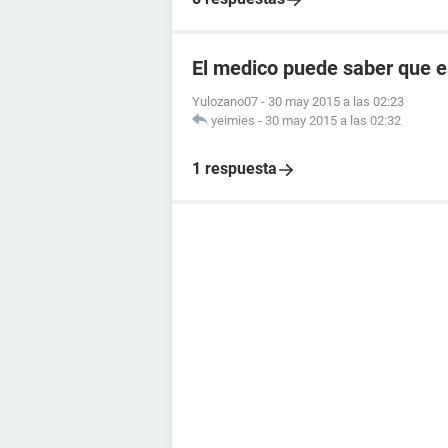
El medico puede saber que
Yulozano07
-
30 may 2015 a las 02:23
yeimies
-
30 may 2015 a las 02:32
1 respuesta