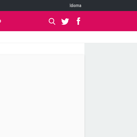
Idioma
O