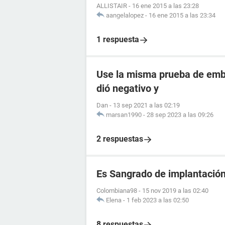
ALLISTAIR
-
16 ene 2015 a las 23:28
aangelalopez
-
16 ene 2015 a las 23:34
1 respuesta
Use la misma prueba de emba
dió negativo y
Dan
-
13 sep 2021 a las 02:19
marsan1990
-
28 sep 2023 a las 09:26
2 respuestas
Es Sangrado de implantació
Colombiana98
-
15 nov 2019 a las 02:40
Elena
-
1 feb 2023 a las 02:50
8 respuestas