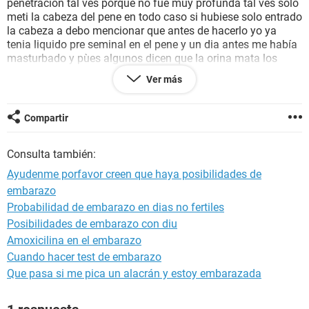
penetración tal ves porque no fue muy profunda tal ves solo
meti la cabeza del pene en todo caso si hubiese solo entrado
la cabeza a debo mencionar que antes de hacerlo yo ya
tenia liquido pre seminal en el pene y un dia antes me había
masturbado y pùes algunos dicen que la orina mata los
espermas entonces usted cree que durante el transcurso del
Ver más
dia las veces que orine aya matado los esperamas que
avian quedado y para cuando tuve el faje el liquido pre
seminal ya no tenia tantos espermas, ahora la pregunta es
Compartir
usted cree que haya riesgo de embarazo si tal ves solo meti
solo la punta porque tal ves mi pene aya entrado aun
Consulta también:
teniendo pzz el calzón mmm en realidad solo fue como un
minuto. aa y pzz cre que ese dia estaba en sus dias fertiles
Ayudenme porfavor creen que haya posibilidades de
no en ovulacion en realidad creo que faltaba 2 dias para la
embarazo
ovulacion deverdad si me respondiera se lo agradeceria
Probabilidad de embarazo en dias no fertiles
mucho porfavor
Posibilidades de embarazo con diu
Amoxicilina en el embarazo
Cuando hacer test de embarazo
Que pasa si me pica un alacrán y estoy embarazada