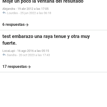
Moje un poco la ventana del resultado
Alejandra
-
19 abr 2012 a las 17:05
Lourdes
-
25 jun 2022 a las 06:18
6 respuestas
test embarazo una raya tenue y otra muy
fuerte.
LocaLupi
-
16 ago 2016 a las 05:15
Sandra
-
20 oct 2023 a las 17:43
17 respuestas