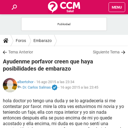
MENU
INICIO
FOROS
Foros
Embarazo
SALUD
Tema Anterior
Siguiente Tema
Ayudenme porfavor creen que haya
FAMILIA
posibilidades de embarazo
NUTRICIÓN
albertohor
- 16 ago 2015 a las 23:34
Dr. Carlos Salinas
-
16 ago 2015 a las 23:45
BIENESTAR
hola doctor yo tengo una duda y se lo agradecería si me
contestar por favor. mire la otra ves estuvimos mi novia y yo
SEXUALIDAD
teniendo un faje, ella con ropa interior y yo sin nada
entonces después ella se puso encima de mi yo quede
acostado y ella encima, mi duda es que no sentí una
GLOSARIO