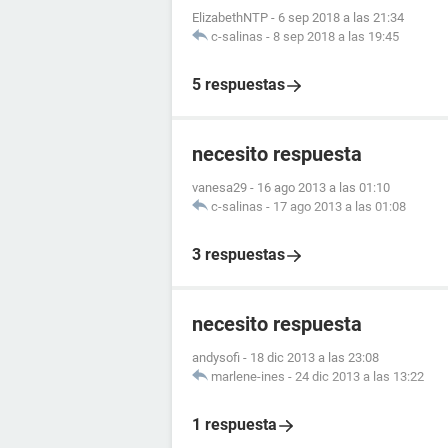
ElizabethNTP
-
6 sep 2018 a las 21:34
c-salinas
-
8 sep 2018 a las 19:45
5 respuestas
necesito respuesta
vanesa29
-
16 ago 2013 a las 01:10
c-salinas
-
17 ago 2013 a las 01:08
3 respuestas
necesito respuesta
andysofi
-
18 dic 2013 a las 23:08
marlene-ines
-
24 dic 2013 a las 13:22
1 respuesta