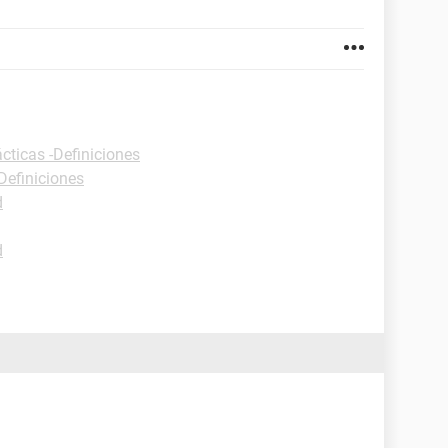
cticas -Definiciones
Definiciones
d
d