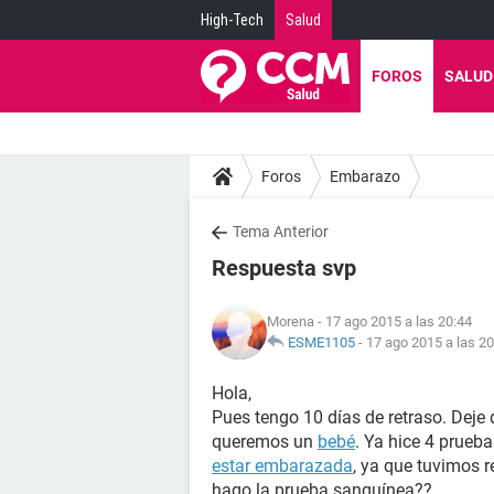
High-Tech
Salud
FOROS
SALUD
Foros
Embarazo
Tema Anterior
Respuesta svp
Morena
- 17 ago 2015 a las 20:44
ESME1105
-
17 ago 2015 a las 20
Hola,
Pues tengo 10 días de retraso. Deje 
queremos un
bebé
. Ya hice 4 prueb
estar embarazada
, ya que tuvimos 
hago la prueba sanguínea??