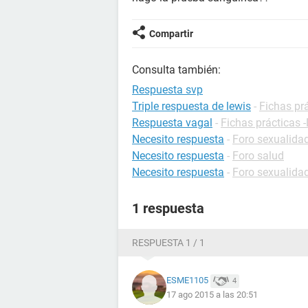
Compartir
Consulta también:
Respuesta svp
Triple respuesta de lewis
-
Fichas prá
Respuesta vagal
-
Fichas prácticas -
Necesito respuesta
-
Foro sexualida
Necesito respuesta
-
Foro salud
Necesito respuesta
-
Foro sexualida
1 respuesta
RESPUESTA 1 / 1
ESME1105
4
17 ago 2015 a las 20:51