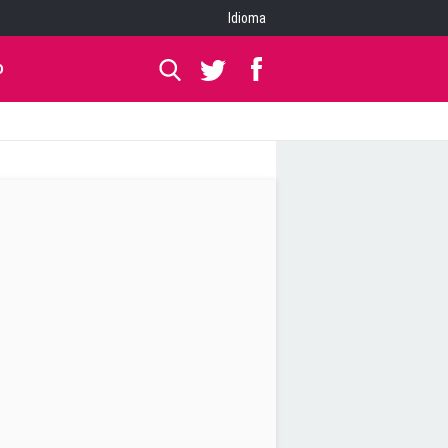
Idioma
O