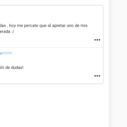
as , hoy me percate que al apretar uno de mis
erada :/
ra11111
lir de dudas!