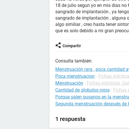
18 de julio segun yo en mis dias no
sangrado de implantación , ya tengo
sangrado de implantación , alguna 
algo similiar , creo hasta tener si
que es solo debido a mi gran preocu
Compartir
Consulta también:
Menstruación rara , poca cantidad 
Poca menstruacion
-
Fichas práctic
Menstruación
-
Fichas prácticas -Sa
Cantidad de globulos rojos
-
Fichas 
Porque salen gusanos en la menstr
Segunda menstruación después de la 
1 respuesta