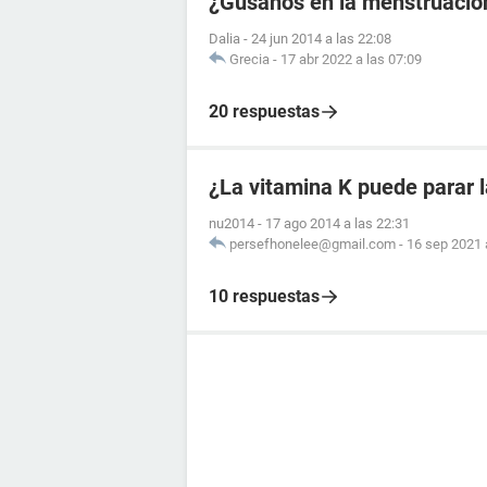
¿Gusanos en la menstruació
Dalia
-
24 jun 2014 a las 22:08
Grecia
-
17 abr 2022 a las 07:09
20 respuestas
¿La vitamina K puede parar 
nu2014
-
17 ago 2014 a las 22:31
persefhonelee@gmail.com
-
16 sep 2021 
10 respuestas