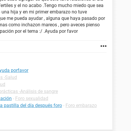
 fertiles y el no acabo .Tengo mucho miedo que sea
 una hija y en mi primer embarazo no tuve
que me pueda ayudar , alguna que haya pasado por
ntomas como inchazon mareos , pero aveces pienso
pación por el tema :/ .Ayuda por favor
ayuda porfavor
as -Salud
lud
prácticas -Análisis de sangre
uación
-
Foro sexualidad
pastilla del día después foro
-
Foro embarazo