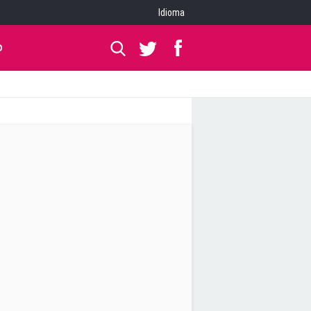
Idioma
O