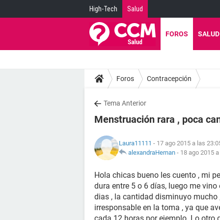
High-Tech
Salud
FOROS
SALUD
Foros
Contracepción
Tema Anterior
Menstruación rara , poca ca
Laura11111
- 17 ago 2015 a las 23:0
alexandraHernan
-
18 ago 2015 a 
Hola chicas bueno les cuento , mi p
dura entre 5 o 6 días, luego me vino
dias , la cantidad disminuyo mucho 
irresponsable en la toma , ya que av
cada 12 horas por ejemplo. Lo otro q