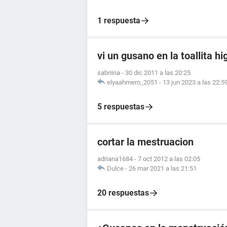
1 respuesta
vi un gusano en la toallita hi
sabriina
-
30 dic 2011 a las 20:25
elyaahmero_2051
-
13 jun 2023 a las 22:5
5 respuestas
cortar la mestruacion
adriana1684
-
7 oct 2012 a las 02:05
Dulce
-
26 mar 2021 a las 21:51
20 respuestas