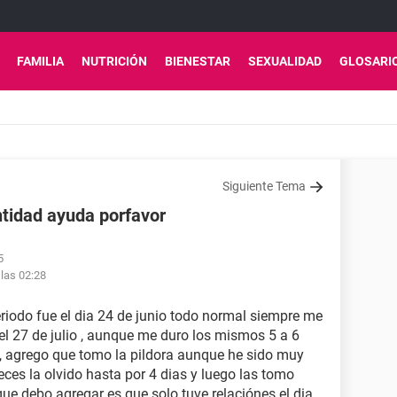
FAMILIA
NUTRICIÓN
BIENESTAR
SEXUALIDAD
GLOSARI
Siguiente Tema
ntidad ayuda porfavor
5
las 02:28
eriodo fue el dia 24 de junio todo normal siempre me
 el 27 de julio , aunque me duro los mismos 5 a 6
, agrego que tomo la pildora aunque he sido muy
eces la olvido hasta por 4 dias y luego las tomo
ue debo agregar es que solo tuve relaciónes el dia