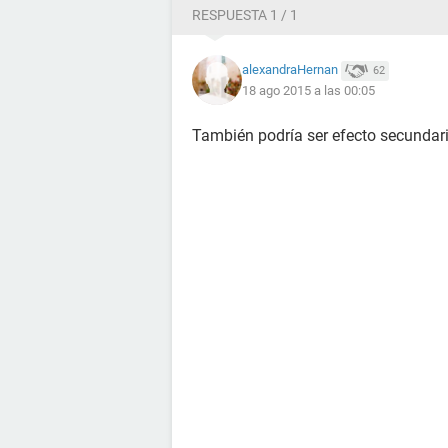
RESPUESTA 1 / 1
alexandraHernan
62
18 ago 2015 a las 00:05
También podría ser efecto secundario