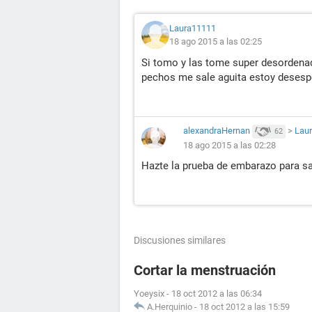
Laura11111
18 ago 2015 a las 02:25
Si tomo y las tome super desordenad
pechos me sale aguita estoy desesp
alexandraHernan
>
Lau
62
18 ago 2015 a las 02:28
Hazte la prueba de embarazo para sa
Discusiones similares
Cortar la menstruación
Yoeysix
-
18 oct 2012 a las 06:34
A.Herquinio
-
18 oct 2012 a las 15:59