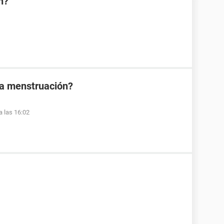
n?
la menstruación?
a las 16:02