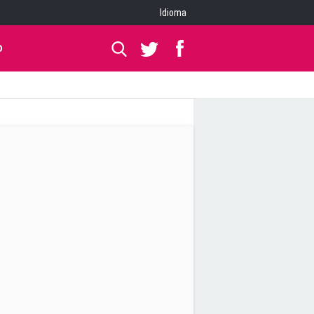
Idioma
O