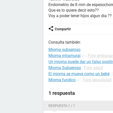
Endometrio de 8 mm de espesor,h
Que es lo quiere decir esto??
Voy a poder tener hijos algun dia ??
Compartir
Consulta también:
Mioma subseroso
Mioma intramural
✓
-
Foro embaraz
Un mioma puede dar un falso posit
Mioma Subseroso
-
Foro salud
El mioma se mueve como un bebé
-
Mioma fundico
✓
-
Foro sexualidad
1 respuesta
RESPUESTA 1 / 1