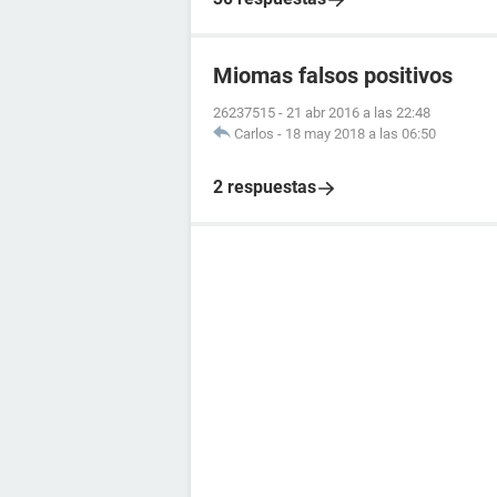
Miomas falsos positivos
26237515
-
21 abr 2016 a las 22:48
Carlos
-
18 may 2018 a las 06:50
2 respuestas