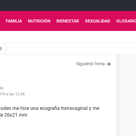
FAMILIA
NUTRICIÓN
BIENESTAR
SEXUALIDAD
GLOSARI
d
Siguiente Tema
30
015 a las 12:38
yuden me hice una ecografia transvaginal y me
 de 26x21 mm