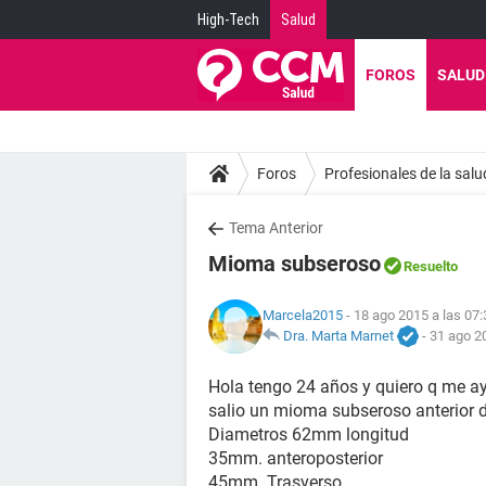
High-Tech
Salud
FOROS
SALUD
Foros
Profesionales de la salu
Tema Anterior
Mioma subseroso
Resuelto
Marcela2015
- 18 ago 2015 a las 07:
Dra. Marta Marnet
-
31 ago 2
Hola tengo 24 años y quiero q me a
salio un mioma subseroso anterior
Diametros 62mm longitud
35mm. anteroposterior
45mm. Trasverso