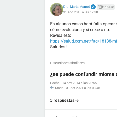
Dra. Marta Marnet
47.660
31 ago 2015 a las 12:38
En algunos casos hará falta operar 
cómo evoluciona y si crece o no.
Revisa esto
https://salud.ccm.net/faq/18138-m
Saludos !
Discusiones similares
¿se puede confundir mioma 
Pocha
-
14 nov 2014 a las 20:55
Maria
-
31 oct 2021 a las 03:48
3 respuestas