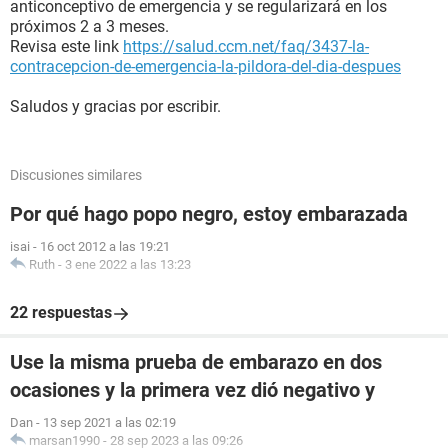
anticonceptivo de emergencia y se regularizará en los
próximos 2 a 3 meses.
Revisa este link
https://salud.ccm.net/faq/3437-la-
contracepcion-de-emergencia-la-pildora-del-dia-despues
Saludos y gracias por escribir.
Discusiones similares
Por qué hago popo negro, estoy embarazada
isai
-
16 oct 2012 a las 19:21
Ruth
-
3 ene 2022 a las 13:23
22 respuestas
Use la misma prueba de embarazo en dos
ocasiones y la primera vez dió negativo y
Dan
-
13 sep 2021 a las 02:19
marsan1990
-
28 sep 2023 a las 09:26