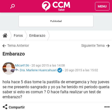
MENU
INICIO
FOROS
Foros
Embarazo
SALUD
Tema Anterior
Siguiente Tema
Embarazo
FAMILIA
Mica4136
- 20 ago 2015 a las 14:08
NUTRICIÓN
Dra. Marlene Huancahuari
-
20 ago 2015 a las 15:02
hola hace 5 dias tome la pastilla de emergencia y hoy jueves
BIENESTAR
se me presento sangrado y yo ya he tenido mi periodo queria
saber si esto es comun ? O hace falta realizar un test de
SEXUALIDAD
embarazo?
Compartir
GLOSARIO