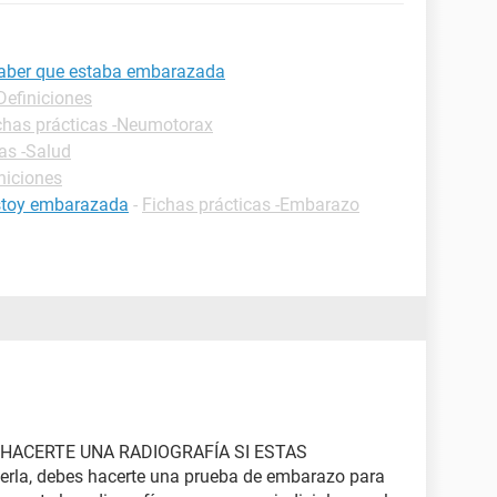
 saber que estaba embarazada
Definiciones
chas prácticas -Neumotorax
as -Salud
niciones
estoy embarazada
-
Fichas prácticas -Embarazo
ES HACERTE UNA RADIOGRAFÍA SI ESTAS
rla, debes hacerte una prueba de embarazo para