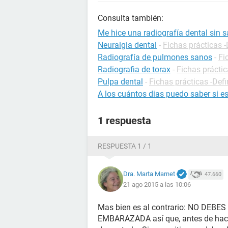
Consulta también:
Me hice una radiografía dental sin
Neuralgia dental
-
Fichas prácticas -
Radiografía de pulmones sanos
-
Fi
Radiografia de torax
-
Fichas práctic
Pulpa dental
-
Fichas prácticas -Defi
A los cuántos dias puedo saber si 
1 respuesta
RESPUESTA 1 / 1
Dra. Marta Marnet
47.660
21 ago 2015 a las 10:06
Mas bien es al contrario: NO DEB
EMBARAZADA así que, antes de hace