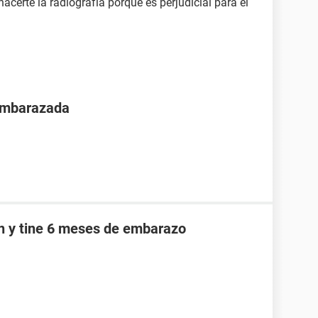
hacerte la radiografía porque es perjudicial para el
 embarazada
an y tine 6 meses de embarazo