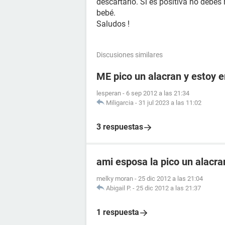
descartarlo. Si es positiva no debes 
bebé.
Saludos !
Discusiones similares
ME pico un alacran y estoy
lesperan
-
6 sep 2012 a las 21:34
Miligarcia
-
31 jul 2023 a las 11:02
3 respuestas
ami esposa la pico un alacr
melky moran
-
25 dic 2012 a las 21:04
Abigail P.
-
25 dic 2012 a las 21:37
1 respuesta