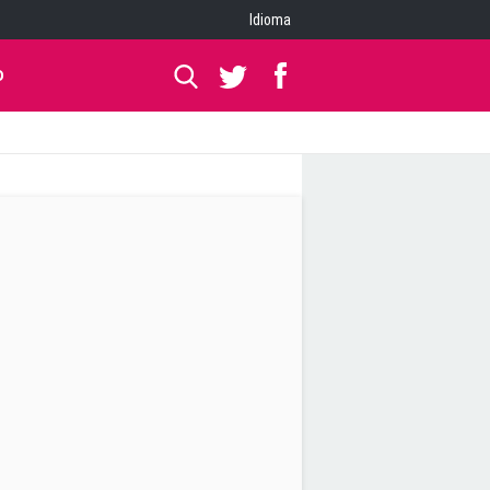
Idioma
O