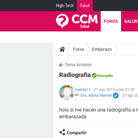
High-Tech
Salud
FOROS
SALUD
Foros
Embarazo
Tema Anterior
Radiografia
Resuelto
makila11
- 21 ago 2015 a las 01:03
Dra. Marta Marnet
-
21 ago 2
hola si me hacen una radiografía a 
embarazada
Compartir