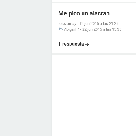
Me pico un alacran
terezamay
-
12 jun 2015 a las 21:25
Abigail P.
-
22 jun 2015 a las 15:35
1 respuesta