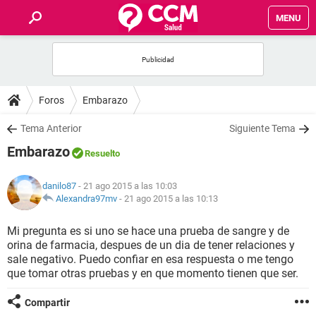
MENU
INICIO
FOROS
Foros
Embarazo
SALUD
Tema Anterior
Siguiente Tema
Embarazo
Resuelto
FAMILIA
danilo87
- 21 ago 2015 a las 10:03
NUTRICIÓN
Alexandra97mv
-
21 ago 2015 a las 10:13
Mi pregunta es si uno se hace una prueba de sangre y de
BIENESTAR
orina de farmacia, despues de un dia de tener relaciones y
sale negativo. Puedo confiar en esa respuesta o me tengo
SEXUALIDAD
que tomar otras pruebas y en que momento tienen que ser.
Compartir
GLOSARIO