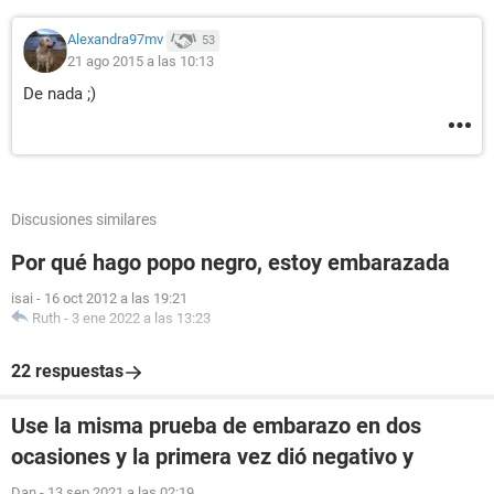
Alexandra97mv
53
21 ago 2015 a las 10:13
De nada ;)
Discusiones similares
Por qué hago popo negro, estoy embarazada
isai
-
16 oct 2012 a las 19:21
Ruth
-
3 ene 2022 a las 13:23
22 respuestas
Use la misma prueba de embarazo en dos
ocasiones y la primera vez dió negativo y
Dan
-
13 sep 2021 a las 02:19