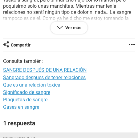
poquísimo solo unas manchitas. Mientras mantenía
relaciones no sentí ningún tipo de dolor ni nada.. La sangre
tampoco es de el. Como ya he dicho me estoy tomando la
píldora y normalmente empiezo a tomarla un domingo pero
Ver más
este mes debido a que aún no tenia la caja de pastillas
empecé a tomarlas el lunes, la regla debería de bajarme este
martes por lo que no se si la sangre es de regla o podría ser
Compartir
otra cosa. Agradecería mucho vuestra ayuda, un saludo.
Consulta también:
SANGRE DESPUÉS DE UNA RELACIÓN
Sangrado despues de tener relaciones
Que es una relacion toxica
Significado de sangre
Plaquetas de sangre
Gases en sangre
1 respuesta