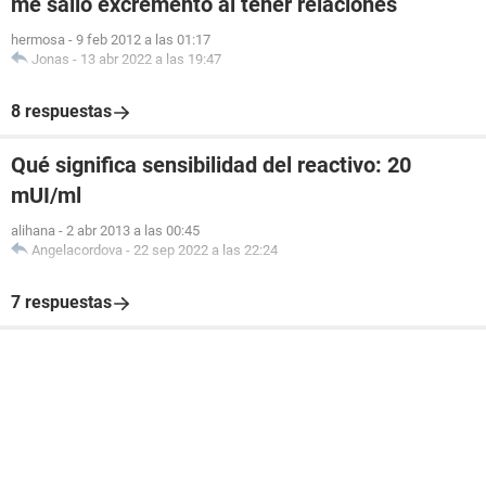
me salio excremento al tener relaciones
hermosa
-
9 feb 2012 a las 01:17
Jonas
-
13 abr 2022 a las 19:47
8 respuestas
Qué significa sensibilidad del reactivo: 20
mUI/ml
alihana
-
2 abr 2013 a las 00:45
Angelacordova
-
22 sep 2022 a las 22:24
7 respuestas