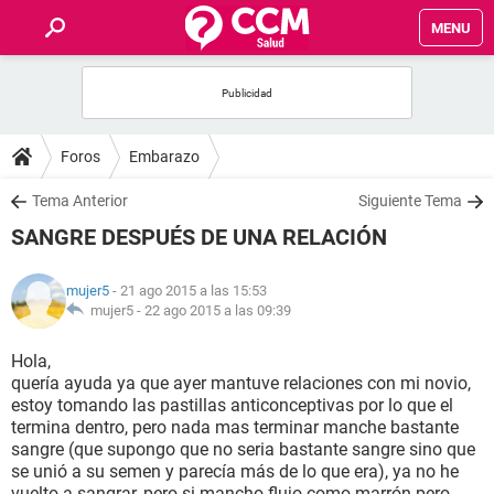
MENU
INICIO
FOROS
Foros
Embarazo
SALUD
Tema Anterior
Siguiente Tema
SANGRE DESPUÉS DE UNA RELACIÓN
FAMILIA
mujer5
- 21 ago 2015 a las 15:53
NUTRICIÓN
mujer5 -
22 ago 2015 a las 09:39
Hola,
BIENESTAR
quería ayuda ya que ayer mantuve relaciones con mi novio,
estoy tomando las pastillas anticonceptivas por lo que el
SEXUALIDAD
termina dentro, pero nada mas terminar manche bastante
sangre (que supongo que no seria bastante sangre sino que
se unió a su semen y parecía más de lo que era), ya no he
GLOSARIO
vuelto a sangrar, pero si mancho flujo como marrón pero