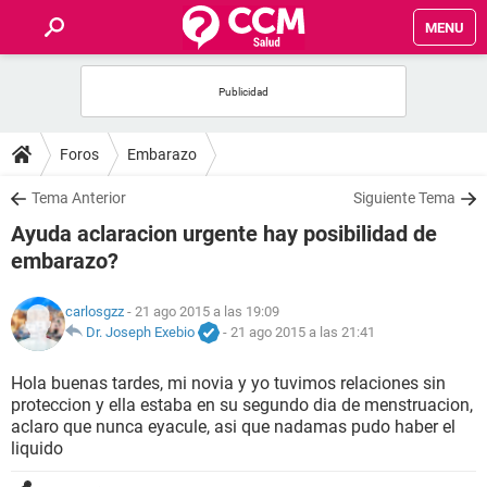
MENU
INICIO
FOROS
Foros
Embarazo
SALUD
Tema Anterior
Siguiente Tema
Ayuda aclaracion urgente hay posibilidad de
FAMILIA
embarazo?
NUTRICIÓN
carlosgzz
- 21 ago 2015 a las 19:09
Dr. Joseph Exebio
-
21 ago 2015 a las 21:41
BIENESTAR
Hola buenas tardes, mi novia y yo tuvimos relaciones sin
proteccion y ella estaba en su segundo dia de menstruacion,
SEXUALIDAD
aclaro que nunca eyacule, asi que nadamas pudo haber el
liquido
GLOSARIO