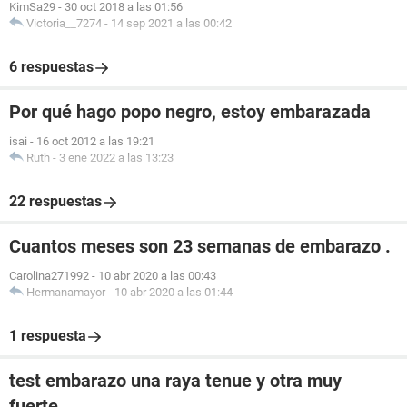
KimSa29
-
30 oct 2018 a las 01:56
Victoria__7274
-
14 sep 2021 a las 00:42
6 respuestas
Por qué hago popo negro, estoy embarazada
isai
-
16 oct 2012 a las 19:21
Ruth
-
3 ene 2022 a las 13:23
22 respuestas
Cuantos meses son 23 semanas de embarazo .
Carolina271992
-
10 abr 2020 a las 00:43
Hermanamayor
-
10 abr 2020 a las 01:44
1 respuesta
test embarazo una raya tenue y otra muy
fuerte.