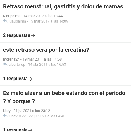
Retraso menstrual, gastritis y dolor de mamas
Klaupalma
-
14 mar 2017 a las 13:44
Klaupalma
-
15 mar 2017 a las 14:09
2 respuestas
este retraso sera por la creatina?
morena24
-
19 mar 2011 a las 14:58
alberto-sp
-
14 abr 2011 a las 16:53
1 respuesta
Es malo alzar a un bebé estando con el periodo
? Y porque ?
Nery
-
21 jul 2021 a las 23:12
luna20122
-
22 jul 2021 a las 04:43
1 respuesta