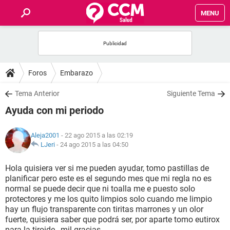
MENU
INICIO
FOROS
Foros
Embarazo
SALUD
Tema Anterior
Siguiente Tema
Ayuda con mi periodo
FAMILIA
Aleja2001
- 22 ago 2015 a las 02:19
NUTRICIÓN
LJeri
-
24 ago 2015 a las 04:50
Hola quisiera ver si me pueden ayudar, tomo pastillas de
BIENESTAR
planificar pero este es el segundo mes que mi regla no es
normal se puede decir que ni toalla me e puesto solo
SEXUALIDAD
protectores y me los quito limpios solo cuando me limpio
hay un flujo transparente con tiritas marrones y un olor
fuerte, quisiera saber que podrá ser, por aparte tomo eutirox
GLOSARIO
para la tiroide , mil gracias