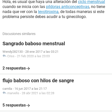
Hola, es usual que haya una alteración del
ciclo menstrual
cuando se inicia con las
píldoras anticonceptivas
, no tiene
nada que ver con la
levotiroxina
, de todas maneras si este
problema persiste debes acudir a tu ginecólogo.
Discusiones similares
Sangrado baboso menstrual
Wendy282130
-
28 ene 2017 a las 03:21
Criss
-
21 feb 2020 a las 23:03
2 respuestas
flujo baboso con hilos de sangre
camila
-
16 jun 2017 a las 21:17
marvelis
-
28 abr 2021 a las 02:28
5 respuestas