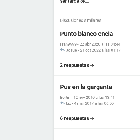
ser tarde ok...
Discusiones similares
Punto blanco encia
Fran9999
-
22 abr 2020 a las 04:44
Josue
-
21 oct 2022 a las 01:17
2 respuestas
Pus en la garganta
Bertín
-
12 nov 2010 a las 13:41
Liz
-
4 mar 2017 a las 00:55
6 respuestas