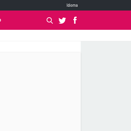
Idioma
O