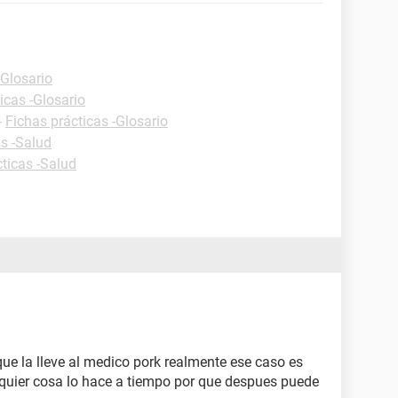
-Glosario
icas -Glosario
-
Fichas prácticas -Glosario
as -Salud
ticas -Salud
e la lleve al medico pork realmente ese caso es
alquier cosa lo hace a tiempo por que despues puede