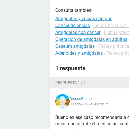
Consulta también:
Amigdalas y encías con pus
Cáncer de encías
-
Fichas prácticas 
Amigdalas con cancer
-
Fichas práct
Operacion de amigdalas en adultos
Caseum amigdalas
-
Fichas práctic
Adenoides y amígdalas
-
Fichas prác
1 respuesta
RESPUESTA 1 / 1
DiosesBueno
30 ago 2015 a las 23:12
Bueno en ese caso recomendaria a qu
mejor que lo trate el medico asi cu