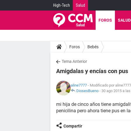
High-Tech
Salud
FOROS
SALUD
Foros
Bebés
Tema Anterior
Amigdalas y encías con pus
aline7777
- Modificado por aline7777
DiosesBueno
-
30 ago 2015 a las
mi hija de cinco años tiene amigdalit
penicilina pero ahora tiene pus en 
Compartir