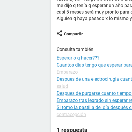
me dijo q tenía q esperar un año pa
casi 5 meses será muy pronto para o
Alguien q haya pasado x lo mismo y 
Compartir
Consulta también:
Esperar o q hacer???
Cuantos dias tengo que esperar par
Embarazo
Despues de una electrocirugia cua
salud
Despues de purgarse cuanto tiempo 
Embarazo tras legrado sin esperar r
Si tomo la pastilla del día despué
contracepción
1 respuesta