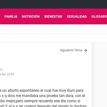
FAMILIA
NUTRICIÓN
BIENESTAR
SEXUALIDAD
GLOSARI
Siguiente Tema
:21
a las 23:05
uve un aborto espontáneo el cual fue muy duró para
a x q dios me mandaba una prueba tan dura, con el
aba mejor,pero siempre recuerdo ese día como si
!! Y al ir a mi control después del aborto la doctora