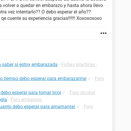
ra volver a quedar en embarazo y hasta ahora llevo
tra vez intentarlo?? O debo esperar el año??
qe cuente su experiencia gracias!!!!!! Xoxoxoxoxo
a saber si estoy embarazada
-
Fichas prácticas -
nto tiempo debo esperar para embarazarme
✓
-
Foro
debo esperar para tomar licor
✓
-
Foro alcohol
egla
-
Foro embarazo
s cuanto debo esperar para amamantar
✓
-
Foro