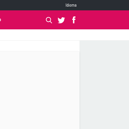
Idioma
O