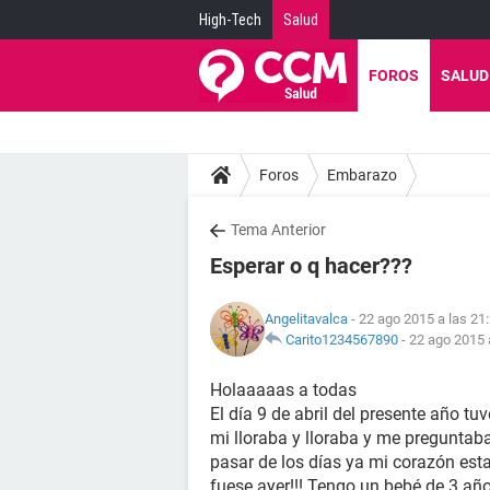
High-Tech
Salud
FOROS
SALUD
Foros
Embarazo
Tema Anterior
Esperar o q hacer???
Angelitavalca
- 22 ago 2015 a las 21
Carito1234567890
-
22 ago 2015 
Holaaaaas a todas
El día 9 de abril del presente año t
mi lloraba y lloraba y me preguntab
pasar de los días ya mi corazón est
fuese ayer!!! Tengo un bebé de 3 años