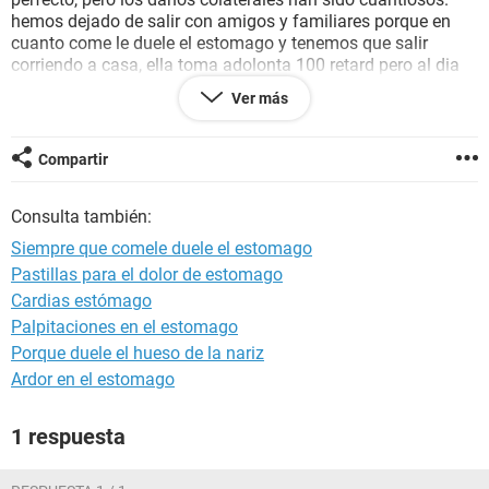
hemos dejado de salir con amigos y familiares porque en
cuanto come le duele el estomago y tenemos que salir
corriendo a casa, ella toma adolonta 100 retard pero al dia
siguiente no puede moverse por los mareo que tiene, dice
Ver más
que esra cansada de vivir asi.
le han echo tac, radiogradias, analiticas, etc... y todo esta
bien. Me han comentado que lo mas probable es que tenga
Compartir
aderencias, para enterdernos "las tripas pegadas", y me
dicen que es por las dos operaciones que ha tenido, que ha
Consulta también:
estado mucho tiempo "abierta" y eso influye en la aderencia,
Y que no hay solucion si no se vuelve a intervenir, pero con el
Siempre que comele duele el estomago
consiguiente problema de que cada vez que la abran mas
Pastillas para el dolor de estomago
aderencia va a tener.
Cardias estómago
ella esta desesperada y los de alrrededor os lo podeis
imaginar.
Palpitaciones en el estomago
yo pregunto, hay alguna prueba que se pueda realizar para
Porque duele el hueso de la nariz
ver si es aderencia o alguna medicacion para dicho tema?
Ardor en el estomago
Un saludo
1 respuesta