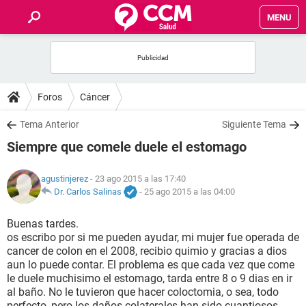
MENU
INICIO
FOROS
Foros
Cáncer
SALUD
Tema Anterior
Siguiente Tema
Siempre que comele duele el estomago
FAMILIA
agustinjerez
- 23 ago 2015 a las 17:40
NUTRICIÓN
Dr. Carlos Salinas
-
25 ago 2015 a las 04:00
Buenas tardes.
BIENESTAR
os escribo por si me pueden ayudar, mi mujer fue operada de
cancer de colon en el 2008, recibio quimio y gracias a dios
SEXUALIDAD
aun lo puede contar. El problema es que cada vez que come
le duele muchisimo el estomago, tarda entre 8 o 9 dias en ir
al baño. No le tuvieron que hacer coloctomia, o sea, todo
GLOSARIO
perfecto, pero los daños colaterales han sido cuantiosos.