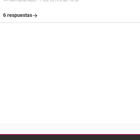
Hermanamayor
-
1 nov 2019 a las 14:58
6 respuestas