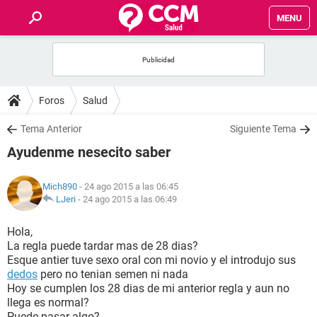
MENU
INICIO
FOROS
Foros
Salud
SALUD
Tema Anterior
Siguiente Tema
Ayudenme nesecito saber
FAMILIA
Mich890
- 24 ago 2015 a las 06:45
NUTRICIÓN
LJeri
-
24 ago 2015 a las 06:49
Hola,
BIENESTAR
La regla puede tardar mas de 28 dias?
Esque antier tuve sexo oral con mi novio y el introdujo sus
SEXUALIDAD
dedos
pero no tenian semen ni nada
Hoy se cumplen los 28 dias de mi anterior regla y aun no
llega es normal?
GLOSARIO
Puede pasar algo?