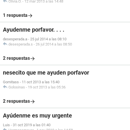
Olivia.O.
-
12 mar 2013 a las 14:48
1 respuesta
Ayudenme porfavor. . . .
desesperada.a
-
25 jul 2014 a las 08:10
desesperada.s
-
26 jul 2014 a las 08:50
2 respuestas
nesecito que me ayuden porfavor
Gomitass
-
11 oct 2013 a las 15:40
Golosinas
-
19 oct 2013 a las 05:36
2 respuestas
Ayúdenme es muy urgente
Luis
-
31 oct 2019 a las 01:40