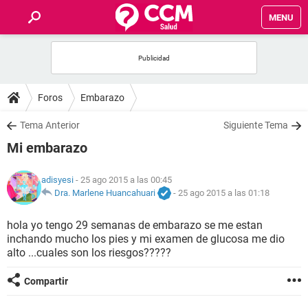
MENU
INICIO
FOROS
Foros
Embarazo
SALUD
Tema Anterior
Siguiente Tema
Mi embarazo
FAMILIA
adisyesi
- 25 ago 2015 a las 00:45
NUTRICIÓN
Dra. Marlene Huancahuari
-
25 ago 2015 a las 01:18
hola yo tengo 29 semanas de embarazo se me estan
BIENESTAR
inchando mucho los pies y mi examen de glucosa me dio
alto ...cuales son los riesgos?????
SEXUALIDAD
Compartir
GLOSARIO