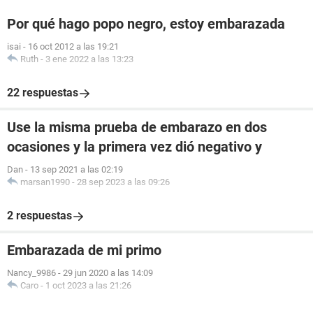
Por qué hago popo negro, estoy embarazada
isai
-
16 oct 2012 a las 19:21
Ruth
-
3 ene 2022 a las 13:23
22 respuestas
Use la misma prueba de embarazo en dos
ocasiones y la primera vez dió negativo y
Dan
-
13 sep 2021 a las 02:19
marsan1990
-
28 sep 2023 a las 09:26
2 respuestas
Embarazada de mi primo
Nancy_9986
-
29 jun 2020 a las 14:09
Caro
-
1 oct 2023 a las 21:26