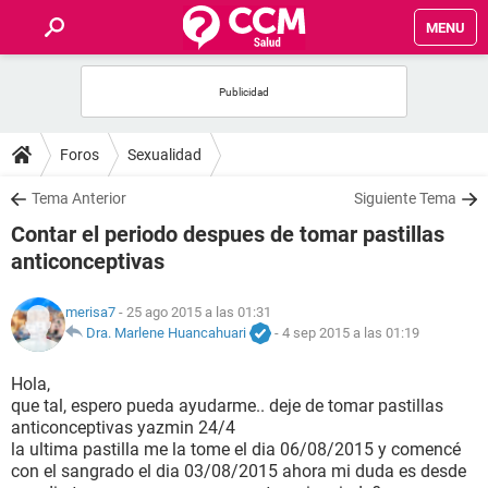
MENU
INICIO
FOROS
Foros
Sexualidad
SALUD
Tema Anterior
Siguiente Tema
Contar el periodo despues de tomar pastillas
FAMILIA
anticonceptivas
NUTRICIÓN
merisa7
- 25 ago 2015 a las 01:31
Dra. Marlene Huancahuari
-
4 sep 2015 a las 01:19
BIENESTAR
Hola,
que tal, espero pueda ayudarme.. deje de tomar pastillas
SEXUALIDAD
anticonceptivas yazmin 24/4
la ultima pastilla me la tome el dia 06/08/2015 y comencé
con el sangrado el dia 03/08/2015 ahora mi duda es desde
GLOSARIO