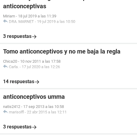
anticonceptivas
Miriam
-
18 jul 2019 a las 11:39
DRA. MARNET
-
19 jul 2019 a las 10:50
3 respuestas
Tomo anticonceptivos y no me baja la regla
Chica20
-
10 nov 2011 a las 17:58
Carla.
-
17 jul 2020 a las 12:26
14 respuestas
anticonceptivos umma
natis2412
-
17 sep 2013 a las 10:58
marisolfl
-
22 abr 2015 a las 12:11
3 respuestas