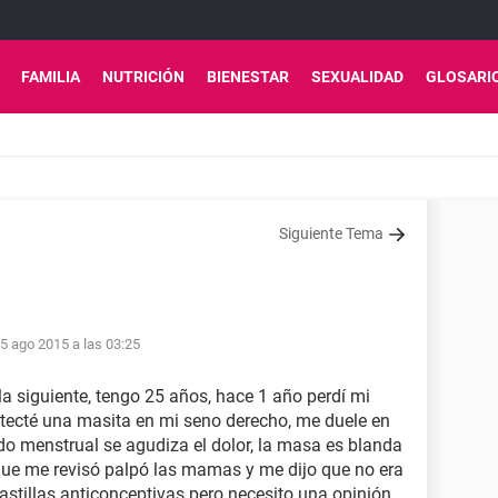
FAMILIA
NUTRICIÓN
BIENESTAR
SEXUALIDAD
GLOSARI
Siguiente Tema
5 ago 2015 a las 03:25
la siguiente, tengo 25 años, hace 1 año perdí mi
tecté una masita en mi seno derecho, me duele en
do menstrual se agudiza el dolor, la masa es blanda
 que me revisó palpó las mamas y me dijo que no era
stillas anticonceptivas pero necesito una opinión