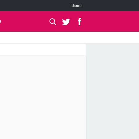
Idioma
O