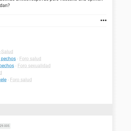
ndan?
 -Salud
 pechos
-
Foro salud
 pechos
-
Foro sexualidad
d
ele
-
Foro salud
29.005