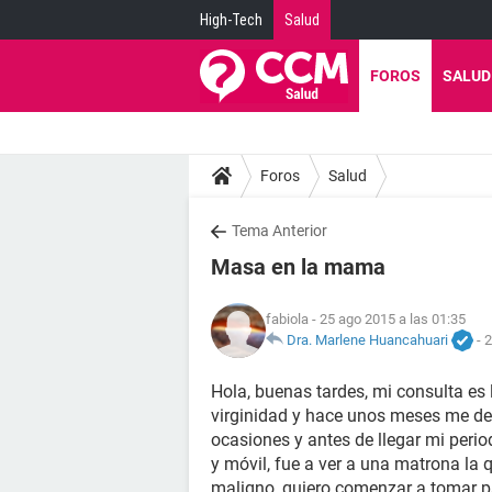
High-Tech
Salud
FOROS
SALUD
Foros
Salud
Tema Anterior
Masa en la mama
fabiola
- 25 ago 2015 a las 01:35
Dra. Marlene Huancahuari
-
2
Hola, buenas tardes, mi consulta es 
virginidad y hace unos meses me de
ocasiones y antes de llegar mi perio
y móvil, fue a ver a una matrona la
maligno, quiero comenzar a tomar pa