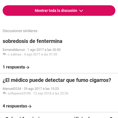
Mostrar toda la discusión
Discusiones similares
sobredosis de fentermina
Esmeraldacruz
-
1 ago 2017 a las 20:50
c-salinas
-
4 ago 2017 a las 01:55
1 respuesta
¿El médico puede detectar que fumo cigarros?
Manuel0234
-
29 ago 2017 a las 15:23
sofiaperez3109
-
12 sep 2018 a las 22:26
4 respuestas