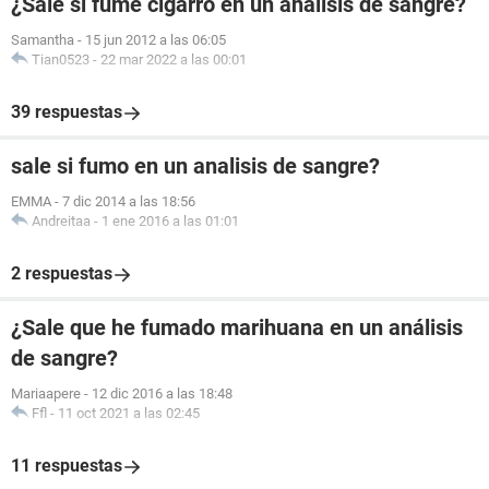
¿Sale si fumé cigarro en un análisis de sangre?
Samantha
-
15 jun 2012 a las 06:05
Tian0523
-
22 mar 2022 a las 00:01
39 respuestas
sale si fumo en un analisis de sangre?
EMMA
-
7 dic 2014 a las 18:56
Andreitaa
-
1 ene 2016 a las 01:01
2 respuestas
¿Sale que he fumado marihuana en un análisis
de sangre?
Mariaapere
-
12 dic 2016 a las 18:48
Ffl
-
11 oct 2021 a las 02:45
11 respuestas