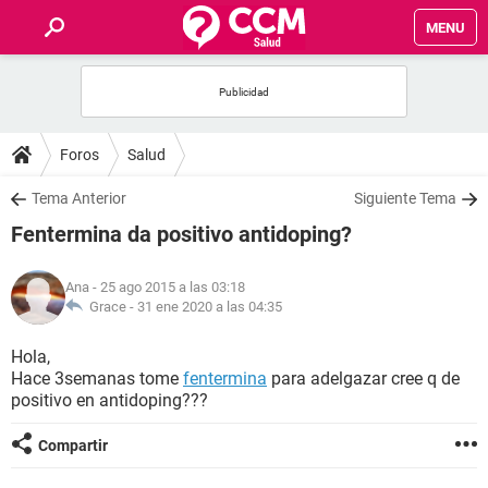
MENU
INICIO
FOROS
Foros
Salud
SALUD
Tema Anterior
Siguiente Tema
Fentermina da positivo antidoping?
FAMILIA
Ana
- 25 ago 2015 a las 03:18
NUTRICIÓN
Grace -
31 ene 2020 a las 04:35
Hola,
BIENESTAR
Hace 3semanas tome
fentermina
para adelgazar cree q de
positivo en antidoping???
SEXUALIDAD
Compartir
GLOSARIO