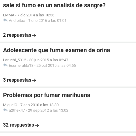
sale si fumo en un analisis de sangre?
EMMA
-
7 dic 2014 a las 18:56
Andreitaa
-
1 ene 2016 a las 01:01
2 respuestas
Adolescente que fuma examen de orina
Laruchi_5012
-
30 jun 2015 a las 02:47
Essmeralda18
-
25 oct 2015 a las 04:55
3 respuestas
Problemas por fumar marihuana
MiguelO
-
7 sep 2010 a las 13:30
a2thek47
-
29 sep 2012 a las 13:02
32 respuestas