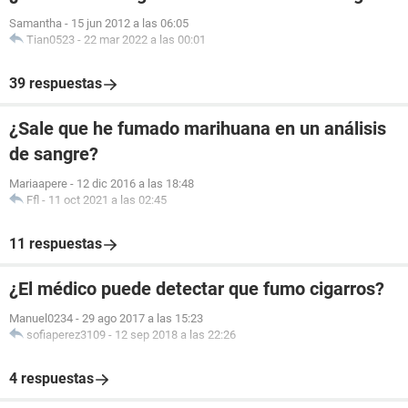
Samantha
-
15 jun 2012 a las 06:05
Tian0523
-
22 mar 2022 a las 00:01
39 respuestas
¿Sale que he fumado marihuana en un análisis
de sangre?
Mariaapere
-
12 dic 2016 a las 18:48
Ffl
-
11 oct 2021 a las 02:45
11 respuestas
¿El médico puede detectar que fumo cigarros?
Manuel0234
-
29 ago 2017 a las 15:23
sofiaperez3109
-
12 sep 2018 a las 22:26
4 respuestas