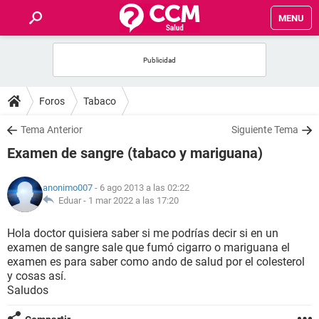
MENU
INICIO
FOROS
Foros
Tabaco
SALUD
Tema Anterior
Siguiente Tema
Examen de sangre (tabaco y mariguana)
FAMILIA
anonimo007
- 6 ago 2013 a las 02:22
NUTRICIÓN
Eduar -
1 mar 2022 a las 17:20
Hola doctor quisiera saber si me podrías decir si en un
BIENESTAR
examen de sangre sale que fumó cigarro o mariguana el
examen es para saber como ando de salud por el colesterol
SEXUALIDAD
y cosas así.
Saludos
GLOSARIO