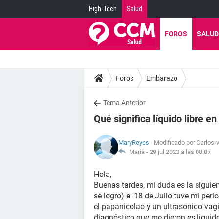
High-Tech
Salud
FOROS
SALUD
Foros
Embarazo
Tema Anterior
Qué significa líquido libre e
MaryReyes
- Modificado por Carlos-v
Maria -
29 jul 2023 a las 08:07
Hola,
Buenas tardes, mi duda es la siguien
se logro) el 18 de Julio tuve mi per
el papanicolao y un ultrasonido vagi
diagnóstico que me dieron es liquido