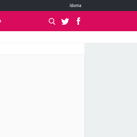
Idioma
O