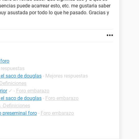
encias puede acarrear esto, etc. me gustaria saber
muy asustada por todo lo que he pasado. Gracias y
 foro
 respuestas
 el saco de douglas
- Mejores respuestas
-Definiciones
rior
✓
-
Foro embarazo
 el saco de douglas
-
Foro embarazo
 -Definiciones
 preseminal foro
-
Foro embarazo