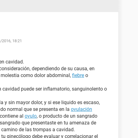
3/2016, 18:21
en cavidad.
n consideración, dependiendo de su causa, en
a molestia como dolor abdominal,
fiebre
o
ren cavidad puede ser inflamatorio, sanguinolento o
ila y sin mayor dolor, y si ese liquido es escaso,
do normal que se presenta en la
ovulación
contiene al
ovulo
, o producto de un sangrado
l sangrado que presentaste en tu amenaza de
or camino de las trompas a cavidad.
tu ginecólogo debe evaluar y correlacionar el