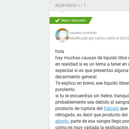
RESPUESTA 1 / 7
Mejor respuesta
usuario anónimo
Modificado por Carlos-vialfa el 28/0
hola
hay muchas causas de liquido libre 
en realidad si es un tema a tener e
especiial si es que presentas algun
decaimiento general.
Te explico en breve, ese liquido lib
purulento.
si tu te encuentras sin fiebre, tranqu
probablemente sea debido al sangra
producto de ruptura del
folículo
que 
retrogado, es decir que producto de
aborto
, parte de esa sangre llego p
como es muy variada la explicación, 