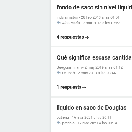
fondo de saco sin nivel liqui
indyra matos
-
28 feb 2013 a las 01:51
Aída María
-
7 mar 2013 a las 07:53
4 respuestas
Qué significa escasa cantida
Buegoismiriam
-
2 may 2019 a las 01:12
Dr.Josh
-
2 may 2019 a las 03:44
1 respuesta
liquido en saco de Douglas
patricia
-
16 mar 2021 a las 20:11
patricia
-
17 mar 2021 a las 00:14