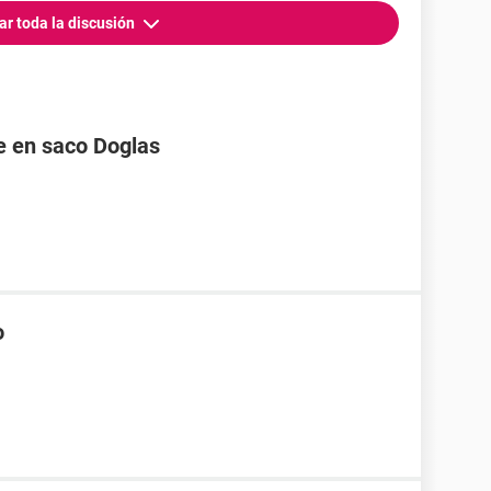
ar toda la discusión
re en saco Doglas
o