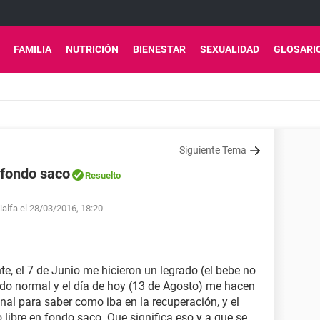
FAMILIA
NUTRICIÓN
BIENESTAR
SEXUALIDAD
GLOSARI
Siguiente Tema
n fondo saco
Resuelto
ialfa el 28/03/2016, 18:20
te, el 7 de Junio me hicieron un legrado (el bebe no
iodo normal y el día de hoy (13 de Agosto) me hacen
nal para saber como iba en la recuperación, y el
 libre en fondo saco. Que significa eso y a que se