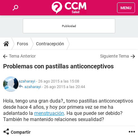
MENU
INICIO
FOROS
Foros
Contracepción
SALUD
Tema Anterior
Siguiente Tema
Problemas con pastillas anticonceptivos
FAMILIA
azaharayi
- 26 ago 2015 a las 15:08
NUTRICIÓN
azaharayi
-
26 ago 2015 a las 20:44
Hola, tengo una gran duda?,, tomo pastillas anticonceptivos
BIENESTAR
desde hace 4 años, y hoy por primera vez se me ha
adelantado la
menstruación
. Ha que puede ser debido?
SEXUALIDAD
También he mantenido relaciones sexualidad?
Compartir
GLOSARIO