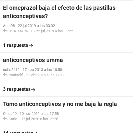
El omeprazol baja el efecto de las pastillas
anticonceptivas?
Aura98
-
22 jul 2019 a las 00:02
DRA. MARNET
-
22 jul 2019 a las 11:22
1 respuesta
anticonceptivos umma
natis2412
-
17 sep 2013 a las 10:58
marisolfl
-
22 abr 2015 a las 12:11
3 respuestas
Tomo anticonceptivos y no me baja la regla
Chica20
-
10 nov 2011 a las 17:58
Carla.
-
17 jul 2020 a las 12:26