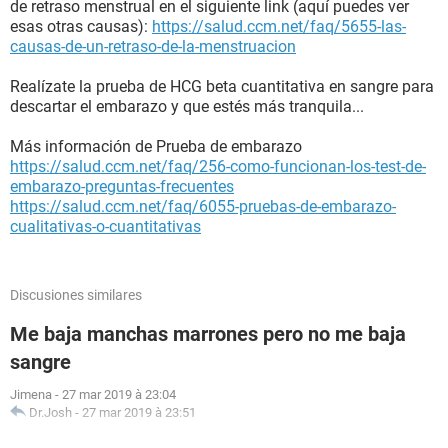
de retraso menstrual en el siguiente link (aquí puedes ver
esas otras causas):
https://salud.ccm.net/faq/5655-las-
causas-de-un-retraso-de-la-menstruacion
Realízate la prueba de HCG beta cuantitativa en sangre para
descartar el embarazo y que estés más tranquila...
Más información de Prueba de embarazo
https://salud.ccm.net/faq/256-como-funcionan-los-test-de-
embarazo-preguntas-frecuentes
https://salud.ccm.net/faq/6055-pruebas-de-embarazo-
cualitativas-o-cuantitativas
Discusiones similares
Me baja manchas marrones pero no me baja
sangre
Jimena
-
27 mar 2019 à 23:04
Dr.Josh
-
27 mar 2019 à 23:51