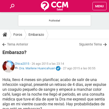
MENU
INICIO
FOROS
Foros
Embarazo
SALUD
Tema Anterior
Siguiente Tema
Embarazo?
FAMILIA
Chica2015
- 26 ago 2015 a las 23:14
NUTRICIÓN
Dra. Marlene Huancahuari
-
27 ago 2015 a las 00:55
Hola, llevo 4 meses sin planificar, acabo de salir de una
BIENESTAR
infección vaginal, presenté un retraso de 4 días, ayer expulse
un coagulo pequeño de sangre y empecé a manchar color
SEXUALIDAD
café, luego en la noche me llegó el período, en una consulta
médica que tuve el día de ayer la Dra me expresó que sentía
algo en mi vientre cuando me revisó. Hay probabilidades de
GLOSARIO
que esté en embarazo?