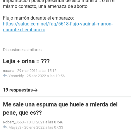
implantación puede presentar de esta manera... o en el
mismo contexto, una amenaza de aborto.
Flujo marrón durante el embarazo:
https://salud.ccm.net/faq/5618-flujo-vaginal-marron-
durante-el-embarazo
Discusiones similares
Lejía + orina = ???
rosana
-
29 mar 2011 a las 15:12
Yosneidy
-
25 abr 2022 a las 19:56
19 respuestas
Me sale una espuma que huele a mierda del
pene, que es??
Robert_8660
-
10 jul 2021 a las 07:46
Maysy3
-
20 ene 2022 a las 07:33