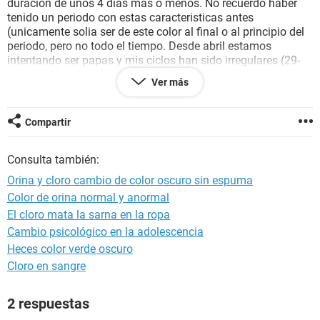
duracion de unos 4 dias mas o menos. No recuerdo haber
tenido un periodo con estas caracteristicas antes
(unicamente solia ser de este color al final o al principio del
periodo, pero no todo el tiempo. Desde abril estamos
intentando ser papas y mis ciclos han sido irregulares (29-
30-33-31 dias respectivamente) x lo q veo q tambien soy
Ver más
irregular. ¿A que se deben estos sintomas? ¿Son motivos de
alarma y preocupacion?
Compartir
Gracias de antemano.
Consulta también:
Orina y cloro cambio de color oscuro sin espuma
Color de orina normal y anormal
El cloro mata la sarna en la ropa
Cambio psicológico en la adolescencia
Heces color verde oscuro
Cloro en sangre
2 respuestas