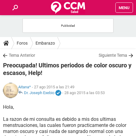
MENU
INICIO
FOROS
Foros
Embarazo
SALUD
Tema Anterior
Siguiente Tema
Preocupada! Ultimos periodos de color oscuro y
FAMILIA
escasos, Help!
NUTRICIÓN
Aitana*
- 27 ago 2015 a las 21:49
Dr. Joseph Exebio
-
28 ago 2015 a las 03:53
BIENESTAR
Hola,
SEXUALIDAD
La razon de mi consulta es debido a mis dos ultimas
menstruaciones, las cuales fueron practicamente de color
marron oscuro y casi nada de sangrado normal con una
GLOSARIO