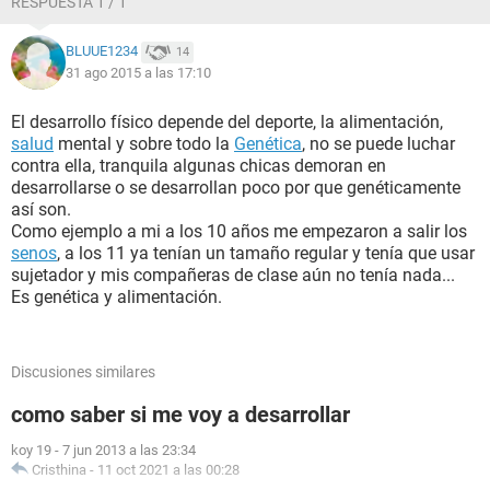
RESPUESTA 1 / 1
BLUUE1234
14
31 ago 2015 a las 17:10
El desarrollo físico depende del deporte, la alimentación,
salud
mental y sobre todo la
Genética
, no se puede luchar
contra ella, tranquila algunas chicas demoran en
desarrollarse o se desarrollan poco por que genéticamente
así son.
Como ejemplo a mi a los 10 años me empezaron a salir los
senos
, a los 11 ya tenían un tamaño regular y tenía que usar
sujetador y mis compañeras de clase aún no tenía nada...
Es genética y alimentación.
Discusiones similares
como saber si me voy a desarrollar
koy 19
-
7 jun 2013 a las 23:34
Cristhina
-
11 oct 2021 a las 00:28