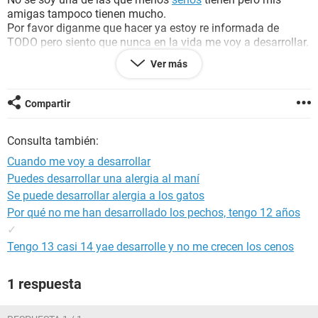
amigas tampoco tienen mucho.
Por favor diganme que hacer ya estoy re informada de
TODO pero siento que nunca en la vida me voy a desarrollar.
Ami una doctora me dijo que se desarrolla despues que te
Ver más
sale el pezón pero a mino me ha salido.
Ayuda porfavor!
Compartir
Consulta también:
Cuando me voy a desarrollar
Puedes desarrollar una alergia al maní
Se puede desarrollar alergia a los gatos
Por qué no me han desarrollado los pechos, tengo 12 años
✓
Tengo 13 casi 14 yae desarrolle y no me crecen los cenos
1 respuesta