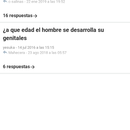
c-salinas
-
22 ene 2019 a las 19:52
16 respuestas
¿a que edad el hombre se desarrolla su
genitales
yesuka
-
14 jul 2016 a las 15:15
Mahecera
-
23 ago 2018 a las 05:57
6 respuestas