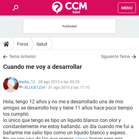
MENU
INICIO
FOROS
Foros
Salud
SALUD
Tema Anterior
Siguiente Tema
Cuando me voy a desarrollar
FAMILIA
Nadia_12
- 28 ago 2015 a las 03:25
NUTRICIÓN
BLUUE1234
-
31 ago 2015 a las 17:10
Hola, tengo 12 años y no me e desarrollado una de mis
BIENESTAR
amigas se desarrollo hoy y tiene 11 años hace poco tiempo
los cumplió .
SEXUALIDAD
lo único que tengo es tipo un liquido blanco con olor y
constantemente me estoy bañando. un día cuando me fui a
bañarme me salio tipo como un liquido blanco y espeso .
GLOSARIO
No se soy una de las que menos
senos
tienen pero mis