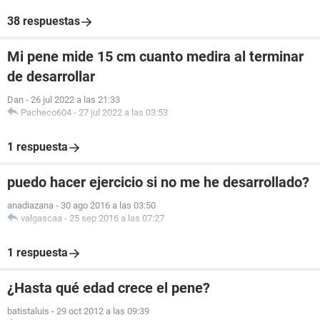
38 respuestas
Mi pene mide 15 cm cuanto medira al terminar
de desarrollar
Dan
-
26 jul 2022 a las 21:33
Pacheco604
-
27 jul 2022 a las 03:53
1 respuesta
puedo hacer ejercicio si no me he desarrollado?
anadiazana
-
30 ago 2016 a las 03:50
valgascaa
-
25 sep 2016 a las 07:27
1 respuesta
¿Hasta qué edad crece el pene?
batistaluis
-
29 oct 2012 a las 09:39