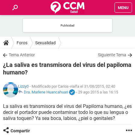
MENU
INICIO
FOROS
Foros
Sexualidad
SALUD
Tema Anterior
Siguiente Tema
¿La saliva es transmisora del virus del papiloma
FAMILIA
humano?
NUTRICIÓN
Lizzy0
- Modificado por Carlos-vialfa el 31/08/2015, 02:40
Dra. Marlene Huancahuari
-
29 ago 2015 a las 16:15
BIENESTAR
La saliva es transmisora del virus del Papiloma humano, ¿es
decir el portador puede contaminar todo lo que su lengua o
SEXUALIDAD
saliva toquen? Ya sea boca, labios, ¿piel o genitales?
GLOSARIO
Compartir