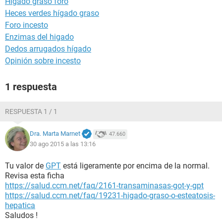
Higado graso foro
Heces verdes hígado graso
Foro incesto
Enzimas del higado
Dedos arrugados hígado
Opinión sobre incesto
1 respuesta
RESPUESTA 1 / 1
Dra. Marta Marnet
47.660
30 ago 2015 a las 13:16
Tu valor de
GPT
está ligeramente por encima de la normal.
Revisa esta ficha
https://salud.ccm.net/faq/2161-transaminasas-got-y-gpt
https://salud.ccm.net/faq/19231-higado-graso-o-esteatosis-
hepatica
Saludos !