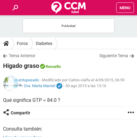
MENU
INICIO
FOROS
Foros
Diabetes
SALUD
Tema Anterior
Siguiente Tema
Higado graso
Resuelto
FAMILIA
entupasado
- Modificado por Carlos-vialfa el 4/09/2015, 06:59
NUTRICIÓN
Dra. Marta Marnet
-
30 ago 2015 a las 13:16
Qué significa GTP = 84.0 ?
BIENESTAR
Compartir
SEXUALIDAD
Consulta también:
GLOSARIO