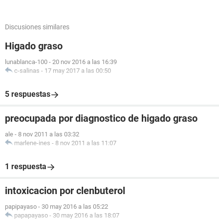
Discusiones similares
Higado graso
lunablanca-100
-
20 nov 2016 a las 16:39
c-salinas
-
17 may 2017 a las 00:50
5 respuestas
preocupada por diagnostico de higado graso
ale
-
8 nov 2011 a las 03:32
marlene-ines
-
8 nov 2011 a las 11:07
1 respuesta
intoxicacion por clenbuterol
papipayaso
-
30 may 2016 a las 05:22
papapayaso
-
30 may 2016 a las 18:07