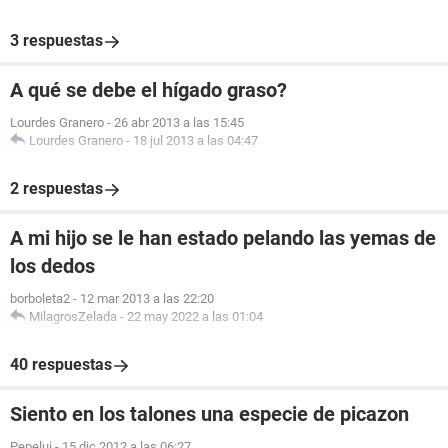
3 respuestas
A qué se debe el hígado graso?
Lourdes Granero
-
26 abr 2013 a las 15:45
Lourdes Granero
-
18 jul 2013 a las 04:47
2 respuestas
A mi hijo se le han estado pelando las yemas de
los dedos
borboleta2
-
12 mar 2013 a las 22:20
MilagrosZelada
-
22 may 2022 a las 01:04
40 respuestas
Siento en los talones una especie de picazon
Pepelui
-
15 dic 2012 a las 06:27