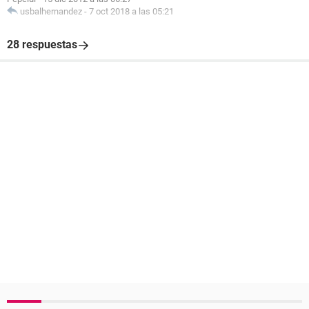
usbalhernandez
-
7 oct 2018 a las 05:21
28 respuestas