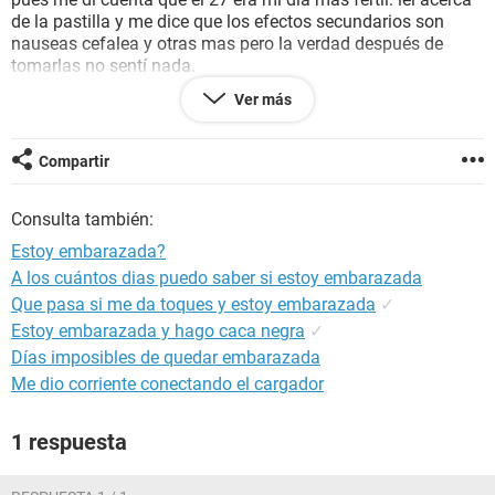
de la pastilla y me dice que los efectos secundarios son
nauseas cefalea y otras mas pero la verdad después de
tomarlas no sentí nada.
mi pregunta es: puedo quedar embarazada sin coito ?
Ver más
si resulta tomar la pastilla del día después en mi día fértil ?
por favor necesito aayudaaa
Compartir
Consulta también:
Estoy embarazada?
A los cuántos dias puedo saber si estoy embarazada
Que pasa si me da toques y estoy embarazada
✓
Estoy embarazada y hago caca negra
✓
Días imposibles de quedar embarazada
Me dio corriente conectando el cargador
1 respuesta