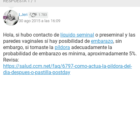
RESPUESTA 1 / 1
LJeri
1.783
30 ago 2015 a las 16:09
Hola, si hubo contacto de
líquido seminal
o preseminal y las
paredes vaginales sí hay posibilidad de
embarazo
, sin
embargo, si tomaste la
píldora
adecuadamente la
probabilidad de embarazo es mínima, aproximadamente 5%.
Revisa:
https://salud.ccm.net/faq/6797-como-actua-la-pildora-del-
dia-despues-o-pastilla-postday