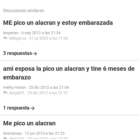
Discusiones similares
ME pico un alacran y estoy embarazada
lesperan
-
6 sep 2012 a las 21:34
Miligarcia
-
31 jul 2023 a las 11:02
3 respuestas
ami esposa la pico un alacran y tine 6 meses de
embarazo
melky moran
-
25 dic 2012 a las 21:04
Abigail P.
-
25 dic 2012 a las 21:37
1 respuesta
Me pico un alacran
terezamay
-
12 jun 2015 a las 21:25
Abigail P.
-
22 jun 2015 a las 15:35