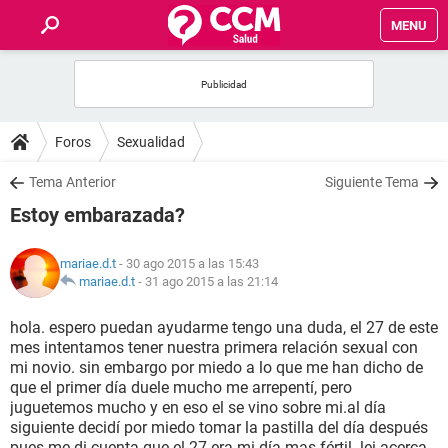
MENU
INICIO
FOROS
Foros
Sexualidad
SALUD
Tema Anterior
Siguiente Tema
Estoy embarazada?
FAMILIA
mariae.d.t
- 30 ago 2015 a las 15:43
NUTRICIÓN
mariae.d.t
-
31 ago 2015 a las 21:14
hola. espero puedan ayudarme tengo una duda, el 27 de este
BIENESTAR
mes intentamos tener nuestra primera relación sexual con
mi novio. sin embargo por miedo a lo que me han dicho de
SEXUALIDAD
que el primer día duele mucho me arrepentí, pero
juguetemos mucho y en eso el se vino sobre mi.al día
siguiente decidí por miedo tomar la pastilla del día después
GLOSARIO
pues me di cuenta que el 27 era mi día mas fértil. lei acerca