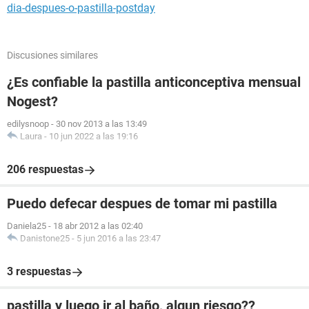
dia-despues-o-pastilla-postday
Discusiones similares
¿Es confiable la pastilla anticonceptiva mensual
Nogest?
edilysnoop
-
30 nov 2013 a las 13:49
Laura
-
10 jun 2022 a las 19:16
206 respuestas
Puedo defecar despues de tomar mi pastilla
Daniela25
-
18 abr 2012 a las 02:40
Danistone25
-
5 jun 2016 a las 23:47
3 respuestas
pastilla y luego ir al baño, algun riesgo??