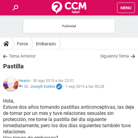
MENU
INICIO
FOROS
Foros
Embarazo
SALUD
Tema Anterior
Siguiente Tema
Pastilla
FAMILIA
Hearsi
- 30 ago 2015 a las 22:01
NUTRICIÓN
Dr. Joseph Exebio
-
1 sep 2015 a las 00:28
Hola,
BIENESTAR
Estuve dos años tomando pastillas anticonceptivas, las deje
de tomar por un mes y tuve relaciones sexuales sin
SEXUALIDAD
protección, me tome la pastilla del día siguiente
inmediatamente, pero los dos días siguientes también tuve
relaciones.
GLOSARIO
Hay riesgo de embarazo?