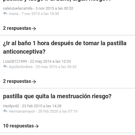
valenzuelacamila
-
3 nov 2015 a las 00:52
maria
-
7 nov 2015 a las 18:36
2 respuestas
¿Ir al baño 1 hora después de tomar la pastilla
anticonceptiva?
Liza28121999
-
22 may 2016 a las 12:33
AguilarAndrea
-
23 may 2016 a las 06:42
2 respuestas
pastilla que quita la mestruación riesgo?
Heidys42
-
23 feb 2015 a las 14:28
Hermanamayor
-
28 feb 2020 a las 07:19
10 respuestas