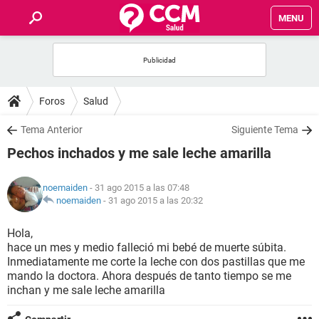
MENU
INICIO
FOROS
Foros
Salud
SALUD
Tema Anterior
Siguiente Tema
Pechos inchados y me sale leche amarilla
FAMILIA
noemaiden
- 31 ago 2015 a las 07:48
NUTRICIÓN
noemaiden
-
31 ago 2015 a las 20:32
Hola,
BIENESTAR
hace un mes y medio falleció mi bebé de muerte súbita.
Inmediatamente me corte la leche con dos pastillas que me
SEXUALIDAD
mando la doctora. Ahora después de tanto tiempo se me
inchan y me sale leche amarilla
GLOSARIO