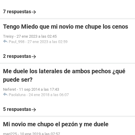
7 respuestas
Tengo Miedo que mi novio me chupe los cenos
Treisy
-
27 ene 2023 a las 02:45
Paul_998
-
27 ene 2023 a las 02:59
2 respuestas
Me duele los laterales de ambos pechos ¿qué
puede ser?
Neferet
-
11 sep 2014 a las 17:43
Paolaluna
-
24 ene 2018 a las 06:07
5 respuestas
Mi novio me chupo el pezón y me duele
mari225
-
10 ene 2019 a las 07:57