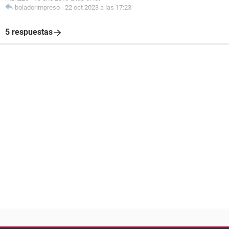
boladorimpreso
-
22 oct 2023 a las 17:23
5 respuestas