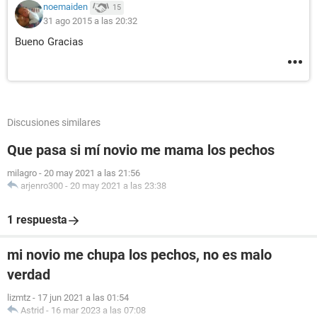
noemaiden
15
31 ago 2015 a las 20:32
Bueno Gracias
Discusiones similares
Que pasa si mí novio me mama los pechos
milagro
-
20 may 2021 a las 21:56
arjenro300
-
20 may 2021 a las 23:38
1 respuesta
mi novio me chupa los pechos, no es malo
verdad
lizmtz
-
17 jun 2021 a las 01:54
Astrid
-
16 mar 2023 a las 07:08