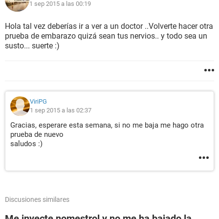
1 sep 2015 a las 00:19
Hola tal vez deberías ir a ver a un doctor ..Volverte hacer otra
prueba de embarazo quizá sean tus nervios.. y todo sea un
susto... suerte :)
ViriPG
1 sep 2015 a las 02:37
Gracias, esperare esta semana, si no me baja me hago otra
prueba de nuevo
saludos :)
Discusiones similares
Me inyecte nomestrol y no me ha bajado la