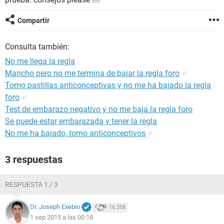
Compartir
Consulta también:
No me llega la regla
Mancho pero no me termina de bajar la regla foro
✓
Tomo pastillas anticonceptivas y no me ha bajado la regla
foro
✓
Test de embarazo negativo y no me baja la regla foro
Se puede estar embarazada y tener la regla
No me ha bajado, tomo anticonceptivos
✓
3 respuestas
RESPUESTA 1 / 3
Dr. Joseph Exebio
16.358
1 sep 2015 a las 00:18