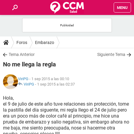
MENU
INICIO
FOROS
Foros
Embarazo
SALUD
Tema Anterior
Siguiente Tema
No me llega la regla
FAMILIA
ViriPG
- 1 sep 2015 a las 00:10
NUTRICIÓN
ViriPG
-
1 sep 2015 a las 02:37
Hola,
BIENESTAR
el 9 de julio de este año tuve relaciones sin protección, tome
la pastilla del día siguente, mi regla llego el 24 de julio pero
SEXUALIDAD
era un poco más de color café al principio, me hice una
prueba de embarazo y salio negativa, sin embargo ahora no
me baja, me siento preocupada, nose si hacerme otra
GLOSARIO
prueba. consejos please !!!!