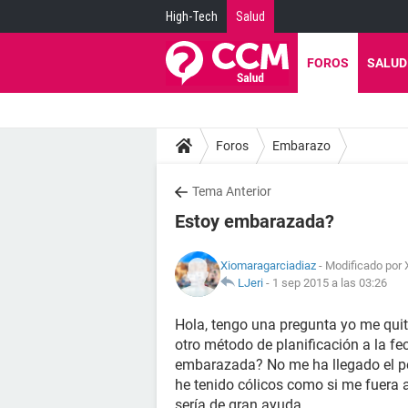
High-Tech
Salud
FOROS
SALUD
Foros
Embarazo
Tema Anterior
Estoy embarazada?
Xiomaragarciadiaz
- Modificado por 
LJeri
-
1 sep 2015 a las 03:26
Hola, tengo una pregunta yo me quite 
otro método de planificación a la fec
embarazada? No me ha llegado el per
he tenido cólicos como si me fuera 
sería de gran ayuda