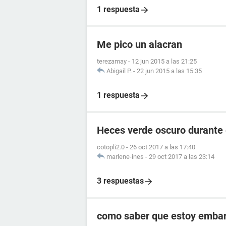
1 respuesta
Me pico un alacran
terezamay
-
12 jun 2015 a las 21:25
Abigail P.
-
22 jun 2015 a las 15:35
1 respuesta
Heces verde oscuro durante
cotopli2.0
-
26 oct 2017 a las 17:40
marlene-ines
-
29 oct 2017 a las 23:14
3 respuestas
como saber que estoy embara