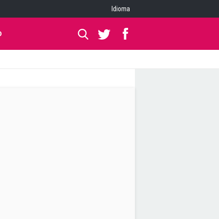
Idioma
O