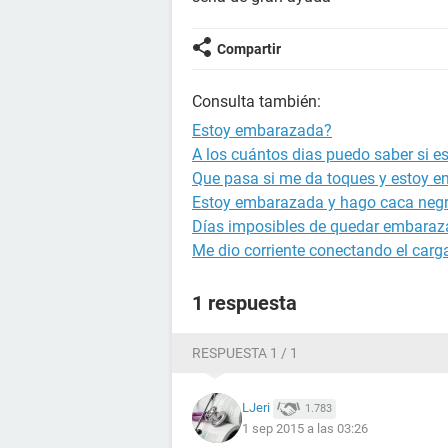
Compartir
Consulta también:
Estoy embarazada?
A los cuántos dias puedo saber si 
Que pasa si me da toques y estoy 
Estoy embarazada y hago caca neg
Días imposibles de quedar embara
Me dio corriente conectando el carg
1 respuesta
RESPUESTA 1 / 1
LJeri
1.783
1 sep 2015 a las 03:26