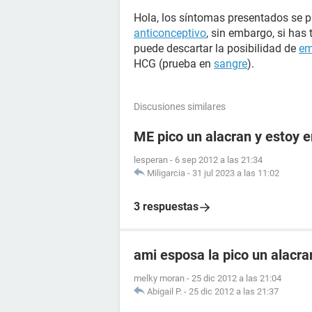
Hola, los síntomas presentados se 
anticonceptivo
, sin embargo, si has
puede descartar la posibilidad de
em
HCG (prueba en
sangre
).
Discusiones similares
ME pico un alacran y estoy
lesperan
-
6 sep 2012 a las 21:34
Miligarcia
-
31 jul 2023 a las 11:02
3 respuestas
ami esposa la pico un alacr
melky moran
-
25 dic 2012 a las 21:04
Abigail P.
-
25 dic 2012 a las 21:37