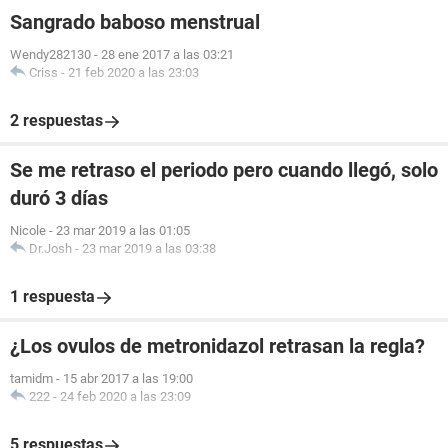
Sangrado baboso menstrual
Wendy282130
-
28 ene 2017 a las 03:21
Criss
-
21 feb 2020 a las 23:03
2 respuestas
Se me retraso el periodo pero cuando llegó, solo
duró 3 días
Nicole
-
23 mar 2019 a las 01:05
Dr.Josh
-
23 mar 2019 a las 03:38
1 respuesta
¿Los ovulos de metronidazol retrasan la regla?
tamidm
-
15 abr 2017 a las 19:00
222
-
24 feb 2020 a las 23:09
5 respuestas