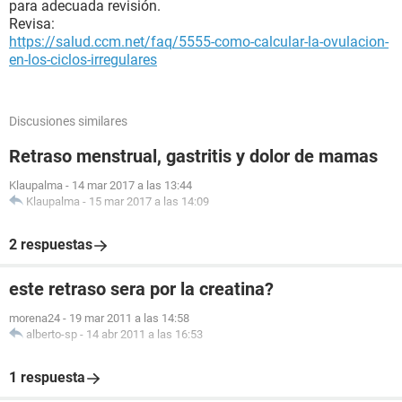
para adecuada revisión.
Revisa:
https://salud.ccm.net/faq/5555-como-calcular-la-ovulacion-
en-los-ciclos-irregulares
Discusiones similares
Retraso menstrual, gastritis y dolor de mamas
Klaupalma
-
14 mar 2017 a las 13:44
Klaupalma
-
15 mar 2017 a las 14:09
2 respuestas
este retraso sera por la creatina?
morena24
-
19 mar 2011 a las 14:58
alberto-sp
-
14 abr 2011 a las 16:53
1 respuesta