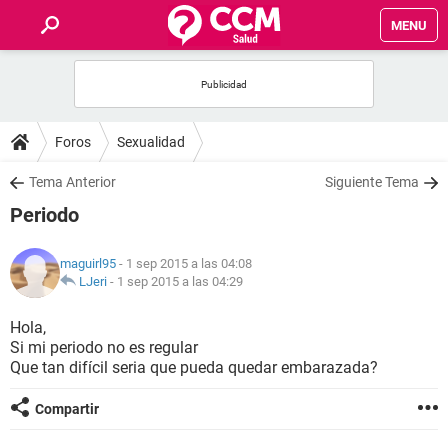
MENU
INICIO
FOROS
Foros
Sexualidad
SALUD
Tema Anterior
Siguiente Tema
Periodo
FAMILIA
maguirl95
- 1 sep 2015 a las 04:08
NUTRICIÓN
LJeri
-
1 sep 2015 a las 04:29
Hola,
BIENESTAR
Si mi periodo no es regular
Que tan difícil seria que pueda quedar embarazada?
SEXUALIDAD
Compartir
GLOSARIO