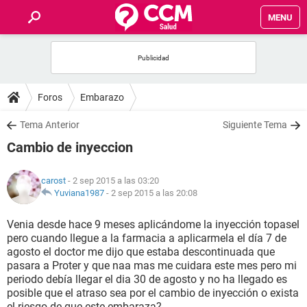
MENU
INICIO
FOROS
Foros
Embarazo
SALUD
Tema Anterior
Siguiente Tema
Cambio de inyeccion
FAMILIA
carost
- 2 sep 2015 a las 03:20
NUTRICIÓN
Yuviana1987
-
2 sep 2015 a las 20:08
Venia desde hace 9 meses aplicándome la inyección topasel
BIENESTAR
pero cuando llegue a la farmacia a aplicarmela el día 7 de
agosto el doctor me dijo que estaba descontinuada que
SEXUALIDAD
pasara a Proter y que naa mas me cuidara este mes pero mi
periodo debía llegar el dia 30 de agosto y no ha llegado es
posible que el atraso sea por el cambio de inyección o exista
GLOSARIO
el riesgo de que este embaraza?