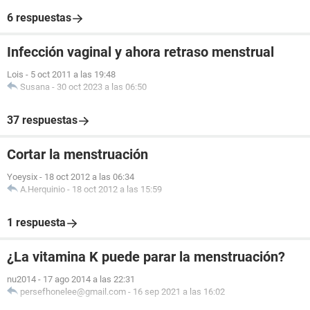
6 respuestas
Infección vaginal y ahora retraso menstrual
Lois
-
5 oct 2011 a las 19:48
Susana
-
30 oct 2023 a las 06:50
37 respuestas
Cortar la menstruación
Yoeysix
-
18 oct 2012 a las 06:34
A.Herquinio
-
18 oct 2012 a las 15:59
1 respuesta
¿La vitamina K puede parar la menstruación?
nu2014
-
17 ago 2014 a las 22:31
persefhonelee@gmail.com
-
16 sep 2021 a las 16:02