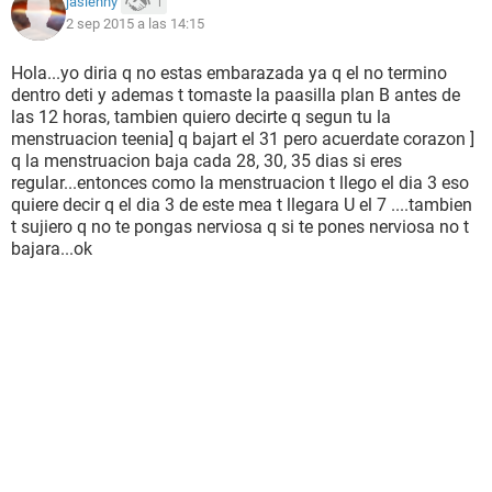
jaslenny
1
2 sep 2015 a las 14:15
Hola...yo diria q no estas embarazada ya q el no termino
dentro deti y ademas t tomaste la paasilla plan B antes de
las 12 horas, tambien quiero decirte q segun tu la
menstruacion teenia] q bajart el 31 pero acuerdate corazon ]
q la menstruacion baja cada 28, 30, 35 dias si eres
regular...entonces como la menstruacion t llego el dia 3 eso
quiere decir q el dia 3 de este mea t llegara U el 7 ....tambien
t sujiero q no te pongas nerviosa q si te pones nerviosa no t
bajara...ok