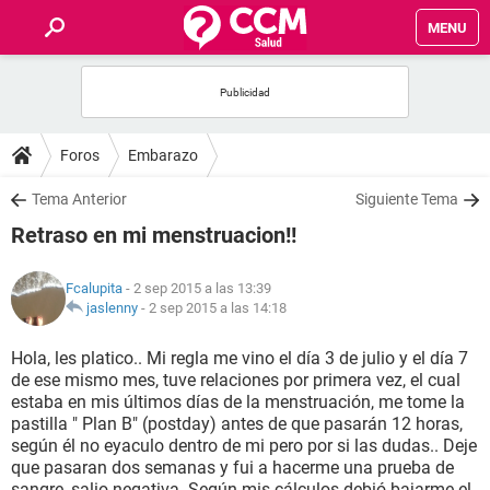
MENU
INICIO
FOROS
Foros
Embarazo
SALUD
Tema Anterior
Siguiente Tema
Retraso en mi menstruacion!!
FAMILIA
Fcalupita
- 2 sep 2015 a las 13:39
NUTRICIÓN
jaslenny
-
2 sep 2015 a las 14:18
Hola, les platico.. Mi regla me vino el día 3 de julio y el día 7
BIENESTAR
de ese mismo mes, tuve relaciones por primera vez, el cual
estaba en mis últimos días de la menstruación, me tome la
SEXUALIDAD
pastilla " Plan B" (postday) antes de que pasarán 12 horas,
según él no eyaculo dentro de mi pero por si las dudas.. Deje
que pasaran dos semanas y fui a hacerme una prueba de
GLOSARIO
sangre, salio negativa. Según mis cálculos debió bajarme el