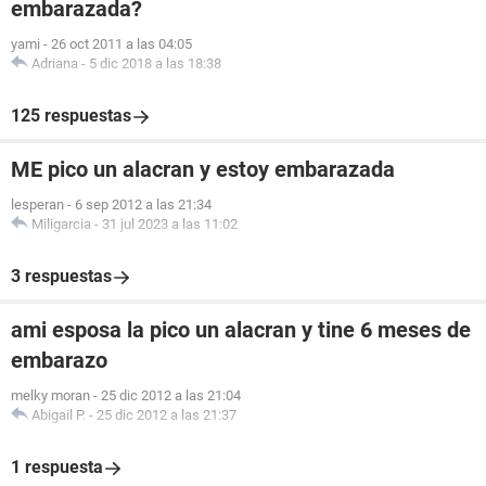
embarazada?
yami
-
26 oct 2011 a las 04:05
Adriana
-
5 dic 2018 a las 18:38
125 respuestas
ME pico un alacran y estoy embarazada
lesperan
-
6 sep 2012 a las 21:34
Miligarcia
-
31 jul 2023 a las 11:02
3 respuestas
ami esposa la pico un alacran y tine 6 meses de
embarazo
melky moran
-
25 dic 2012 a las 21:04
Abigail P.
-
25 dic 2012 a las 21:37
1 respuesta