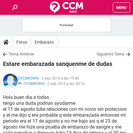
MENU
INICIO
FOROS
Foros
Embarazo
SALUD
Tema Anterior
Siguiente Tema
Estare embarazada sanquenme de dudas
FAMILIA
CYCBROWN
- 2 sep 2015 a las 19:40
NUTRICIÓN
CYCBROWN
-
2 sep 2015 a las 20:16
Hola buen dia a todas
BIENESTAR
tengo una duda podrian ayudarme
el 11 de agosto tube relaciones con mi novio sin proteccion
SEXUALIDAD
y el me dijo q era probable q este embarazada entonces mi
periodo era el 17 de agosto y no me bajo asi q el 25 de
agosto me hize una prueba de embarazo de sangre y me
GLOSARIO
salio negativo y depsues tube 13 dias de retraso y el 30 me