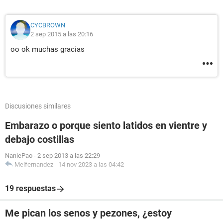
CYCBROWN
2 sep 2015 a las 20:16
oo ok muchas gracias
Discusiones similares
Embarazo o porque siento latidos en vientre y
debajo costillas
NaniePao
-
2 sep 2013 a las 22:29
Melfernandez
-
14 nov 2023 a las 04:42
19 respuestas
Me pican los senos y pezones, ¿estoy