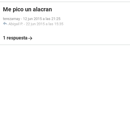
Me pico un alacran
terezamay
-
12 jun 2015 a las 21:25
Abigail P.
-
22 jun 2015 a las 15:35
1 respuesta