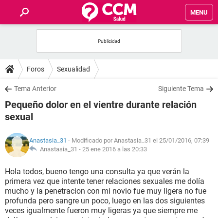
MENU
INICIO
FOROS
Foros
Sexualidad
SALUD
Tema Anterior
Siguiente Tema
Pequeño dolor en el vientre durante relación
FAMILIA
sexual
NUTRICIÓN
Anastasia_31
- Modificado por Anastasia_31 el 25/01/2016, 07:39
Anastasia_31 -
25 ene 2016 a las 20:33
BIENESTAR
Hola todos, bueno tengo una consulta ya que verán la
primera vez que intente tener relaciones sexuales me dolía
SEXUALIDAD
mucho y la penetracion con mi novio fue muy ligera no fue
profunda pero sangre un poco, luego en las dos siguientes
veces igualmente fueron muy ligeras ya que siempre me
GLOSARIO