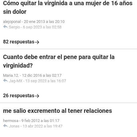
Cómo quitar la virginida a una mujer de 16 años
sin dolor
alejoponal
-
20 ene 2013 a las 20:10
Sergio
-
6 sep 2023 a las 02:58
82 respuestas
Cuanto debe entrar el pene para quitar la
virginidad?
Maria.12.
-
12 dic 2016 a las 02:17
Jag-MX
-
13 sep 2023 a las 16:07
26 respuestas
me salio excremento al tener relaciones
hermosa
-
9 feb 2012 a las 01:17
Jonas
-
13 abr 2022 a las 19:47