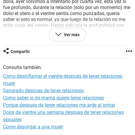
dolía, ayer volvimos a intentarlo por cuarta vez, esta vez sí
fue profundo, durante la relación (solo por un momento) me
dolio el utero o el vientre sentía como punzadas, quería
saber si esto es normal, ya que luego de la relación no me
dolió nada del vientre. Habrá sido por la profundidad con
que mi novio me penetro o es un problema de mi vagina?
Ver más
También al día siguiente me dolió la cadera, es normal?
Les agradecería mucho las respuestas que me podrían
brindar!
Compartir
Consulta también:
Como desinflamar el vientre después de tener relaciones
mujer
Sangrado despues de tener relaciones
Como saber si mi mamá quiere tener relaciones
Porque despues de tener relaciones me arde al orinar
Dolor de vientre una semana despues de tener relaciones
sexuales
Como desvirgar a una mujer