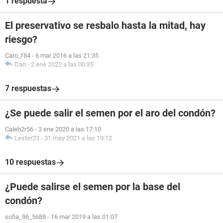
1 respuesta
El preservativo se resbalo hasta la mitad, hay
riesgo?
Caro_f84
-
6 mar 2016 a las 21:35
Dari
-
2 ene 2022 a las 00:35
7 respuestas
¿Se puede salir el semen por el aro del condón?
Caleb2r56
-
3 ene 2020 a las 17:10
Lester23
-
31 may 2021 a las 19:12
10 respuestas
¿Puede salirse el semen por la base del
condón?
sofia_96_5688
-
16 mar 2019 a las 01:07