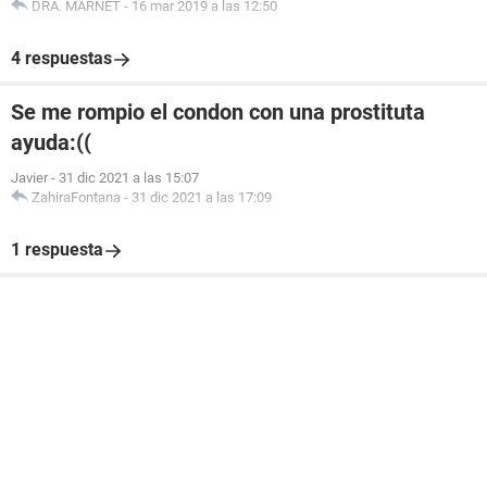
DRA. MARNET
-
16 mar 2019 a las 12:50
4 respuestas
Se me rompio el condon con una prostituta
ayuda:((
Javier
-
31 dic 2021 a las 15:07
ZahiraFontana
-
31 dic 2021 a las 17:09
1 respuesta