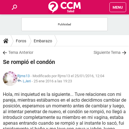
MENU
INICIO
FOROS
Foros
Embarazo
SALUD
Tema Anterior
Siguiente Tema
Se rompió el condón
FAMILIA
Rjms13
- Modificado por Rjms13 el 25/01/2016, 12:04
NUTRICIÓN
LJeri
-
25 ene 2016 a las 19:23
Hola, mi inquietud es la siguiente... Tuve relaciones con mi
BIENESTAR
pareja, mientras estábamos en el acto decidimos cambiar de
posición, esperamos un momento antes de cambiar y luego,
SEXUALIDAD
al intentar penetrar de nuevo, el condón se rompió, no llegó a
introducir completamente su miembro en mi vagina, estaba
apenas entrando cuando se rompió y al instante lo sacó, fui
GLOSARIO
rápidamente al baño y me lave con agua y jabón, luego