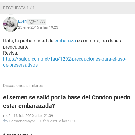
RESPUESTA 1 / 1
LJeri
1.783
25 ene 2016 a las 19:23
Hola, la probabilidad de
embarazo
es mínima, no debes
preocuparte.
Revisa:
https://salud.ccm.net/faq/1292-precauciones-para-el-uso-
de-preservativos
Discusiones similares
el semen se salió por la base del Condon puedo
estar embarazada?
me2
-
13 feb 2020 a las 21:09
Hermanamayor
-
13 feb 2020 a las 23:16