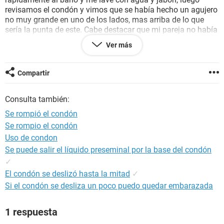
revisamos el condón y vimos que se había hecho un agujero
no muy grande en uno de los lados, mas arriba de lo que
sería la punta de este. Cabe destacar que mi pareja no había
eyaculado y también deben saber que soy bastante regular,
Ver más
estaba en mis días infértiles, el dia que tuvimos relaciones
faltaban 7 días para que me viniera el período, así que mi
probabilidad de embarazo era baja. Hay posibilidad de
Compartir
embarazo o podría estar tranquila teniendo en cuenta todos
los factores? Ayuda la verdad estoy muy asustada!
Consulta también:
Se rompió el condón
Se rompio el condón
Uso de condon
Se puede salir el líquido preseminal por la base del condón
✓
El condón se deslizó hasta la mitad
✓
Si el condón se desliza un poco puedo quedar embarazada
1 respuesta