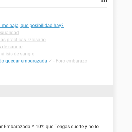
 me baja, que posibilidad hay?
exualidad
has prácticas -Glosario
s de sangre
nálisis de sangre
uedo quedar embarazada
✓
-
Foro embarazo
ar Embarazada Y 10% que Tengas suerte y no lo