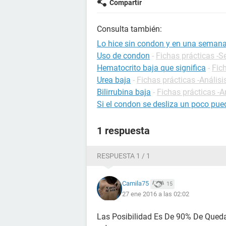
Compartir
Consulta también:
Lo hice sin condon y en una semana
Uso de condon
-
Fichas prácticas -S
Hematocrito baja que significa
-
Fic
Urea baja
-
Fichas prácticas -Análisi
Bilirrubina baja
-
Fichas prácticas -A
Si el condon se desliza un poco p
1 respuesta
RESPUESTA 1 / 1
Camila75
15
27 ene 2016 a las 02:02
Las Posibilidad Es De 90% De Qued