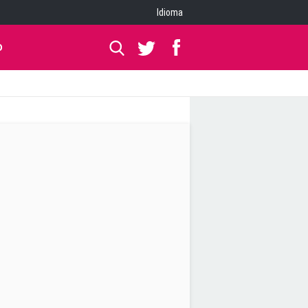
Idioma
O