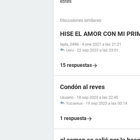
estes
Discusiones similares
HISE EL AMOR CON MI PR
layla_0496
-
4 ene 2021 a las 21:21
Uwu
-
22 sep 2023 a las 23:01
15 respuestas
Condón al reves
Usuario
-
18 sep 2023 a las 22:45
Yucareux
-
19 sep 2023 a las 00:14
1 respuesta