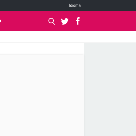
Idioma
O