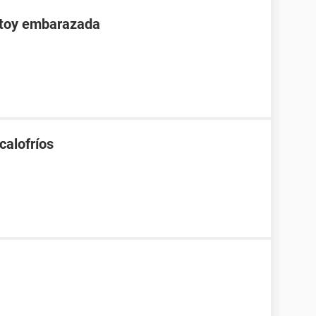
stoy embarazada
calofríos