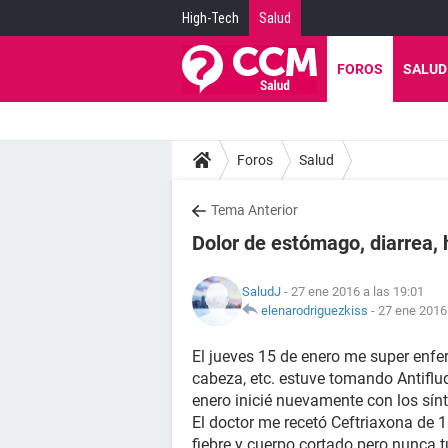
High-Tech
Salud
FOROS
SALUD
Foros
Salud
Tema Anterior
Dolor de estómago, diarrea, 
SaludJ
- 27 ene 2016 a las 19:01
elenarodriguezkiss
-
27 ene 2016 
El jueves 15 de enero me super enfer
cabeza, etc. estuve tomando Antifl
enero inicié nuevamente con los sí
El doctor me recetó Ceftriaxona de 1
fiebre y cuerpo cortado pero nunca 