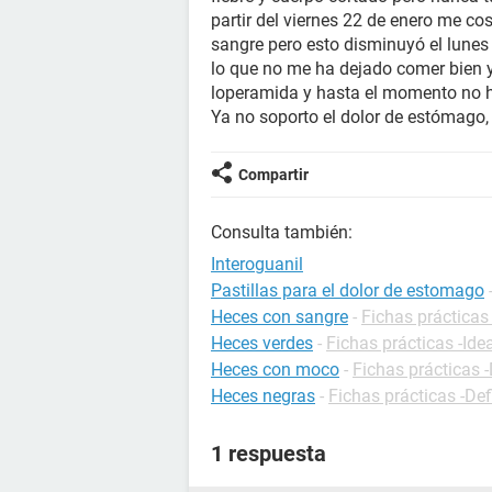
partir del viernes 22 de enero me co
sangre pero esto disminuyó el lune
lo que no me ha dejado comer bien
loperamida y hasta el momento no h
Ya no soporto el dolor de estómago,
Compartir
Consulta también:
Interoguanil
Pastillas para el dolor de estomago
Heces con sangre
-
Fichas prácticas
Heces verdes
-
Fichas prácticas -Ide
Heces con moco
-
Fichas prácticas -
Heces negras
-
Fichas prácticas -Def
1 respuesta