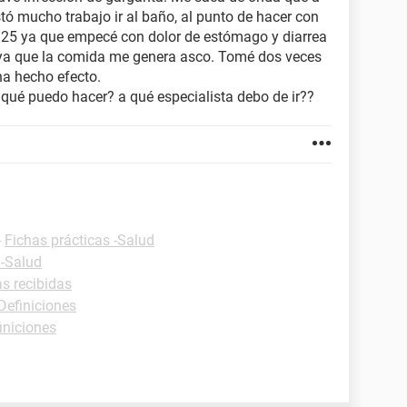
stó mucho trabajo ir al baño, al punto de hacer con
s 25 ya que empecé con dolor de estómago y diarrea
 ya que la comida me genera asco. Tomé dos veces
a hecho efecto.
 qué puedo hacer? a qué especialista debo de ir??
-
Fichas prácticas -Salud
 -Salud
as recibidas
Definiciones
iniciones