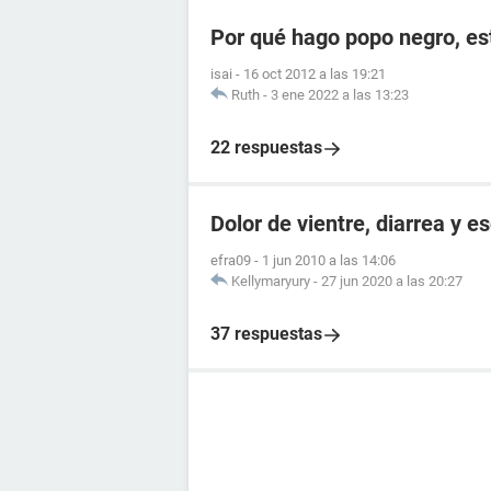
Por qué hago popo negro, e
isai
-
16 oct 2012 a las 19:21
Ruth
-
3 ene 2022 a las 13:23
22 respuestas
Dolor de vientre, diarrea y es
efra09
-
1 jun 2010 a las 14:06
Kellymaryury
-
27 jun 2020 a las 20:27
37 respuestas