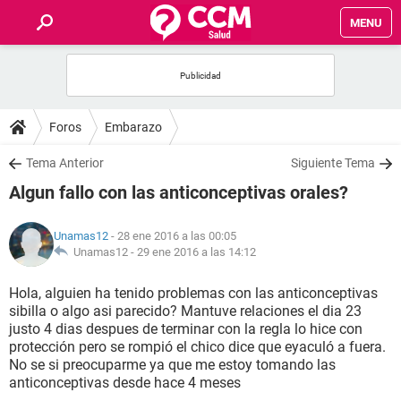
MENU
INICIO
FOROS
Foros
Embarazo
SALUD
Tema Anterior
Siguiente Tema
Algun fallo con las anticonceptivas orales?
FAMILIA
Unamas12
- 28 ene 2016 a las 00:05
NUTRICIÓN
Unamas12 -
29 ene 2016 a las 14:12
Hola, alguien ha tenido problemas con las anticonceptivas
BIENESTAR
sibilla o algo asi parecido? Mantuve relaciones el dia 23
justo 4 dias despues de terminar con la regla lo hice con
SEXUALIDAD
protección pero se rompió el chico dice que eyaculó a fuera.
No se si preocuparme ya que me estoy tomando las
anticonceptivas desde hace 4 meses
GLOSARIO