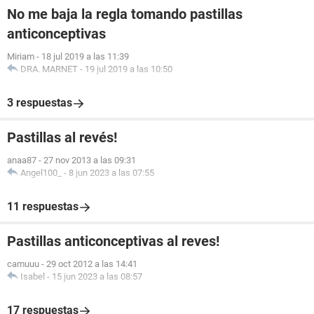
No me baja la regla tomando pastillas
anticonceptivas
Miriam
-
18 jul 2019 a las 11:39
DRA. MARNET
-
19 jul 2019 a las 10:50
3 respuestas
Pastillas al revés!
anaa87
-
27 nov 2013 a las 09:31
Angel100_
-
8 jun 2023 a las 07:55
11 respuestas
Pastillas anticonceptivas al reves!
camuuu
-
29 oct 2012 a las 14:41
Isabel
-
15 jun 2023 a las 08:57
17 respuestas